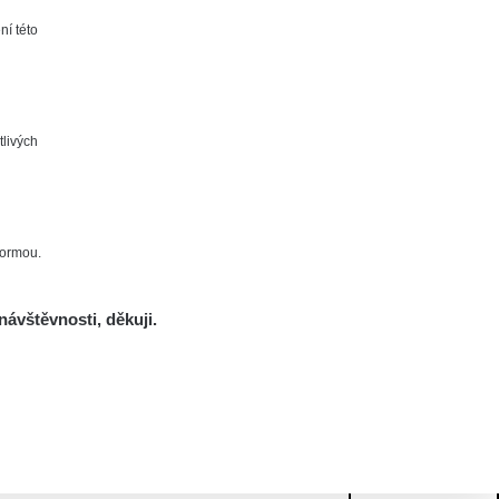
ní této
tlivých
formou.
návštěvnosti, děkuji.
Mám se bát?