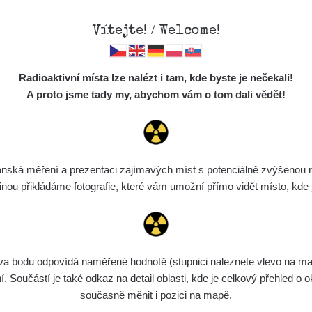
Vítejte! / Welcome!
Mapa
Měření
Lidé
O
Radioaktivní místa lze nalézt i tam, kde byste je nečekali!
Místa
S
A proto jsme tady my, abychom vám o tom dali vědět!
Cesty
Chcete vidět data o tomto místě? Přihlašte se prosím
Předměty
Monitoring
ská měření a prezentaci zajímavých míst s potenciálně zvýšenou ra
Chci se přihlásit
Spektra
u přikládáme fotografie, které vám umožní přímo vidět místo, kde js
Výběr dozimetru
Půjčovna
bodu odpovídá naměřené hodnotě (stupnici naleznete vlevo na mapě)
Součástí je také odkaz na detail oblasti, kde je celkový přehled o ok
současně měnit i pozici na mapě.