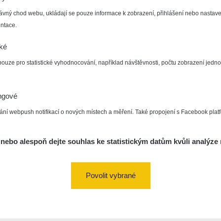
ávný chod webu, ukládají se pouze informace k zobrazení, přihlášení nebo nastave
ntace.
cké
pouze pro statistické vyhodnocování, například návštěvnosti, počtu zobrazení jedno
ngové
ání webpush notifikací o nových místech a měření. Také propojení s Facebook plat
nebo alespoň dejte souhlas ke statistickým datům kvůli analýze 
Povolit vybrané