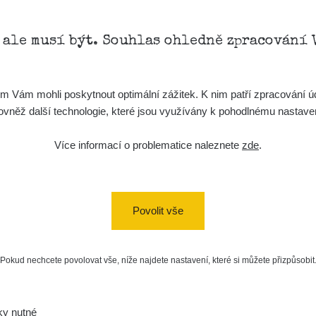
, ale musí být. Souhlas ohledně zpracování 
Vám mohli poskytnout optimální zážitek. K nim patří zpracování úd
t, rovněž další technologie, které jsou využívány k pohodlnému nastav
Více informací o problematice naleznete
zde
.
Povolit vše
Pokud nechcete povolovat vše, níže najdete nastavení, které si můžete přizpůsobit
ky nutné