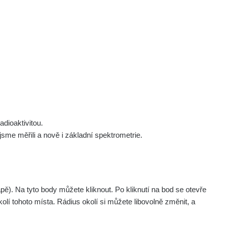
 nás
Podpořte nás
Studnice
Kontakt
Přihlásit
polek Žhavá Místa z. s.
Akce
Stanovy spolku
Tipy a rady
Členství ve spolku
Návody a manuály
Statutární orgán
Zajímavosti
dioaktivitou.
Experimenty
me měřili a nově i základní spektrometrie.
Videa
. Na tyto body můžete kliknout. Po kliknutí na bod se otevře
olí tohoto místa. Rádius okolí si můžete libovolně změnit, a