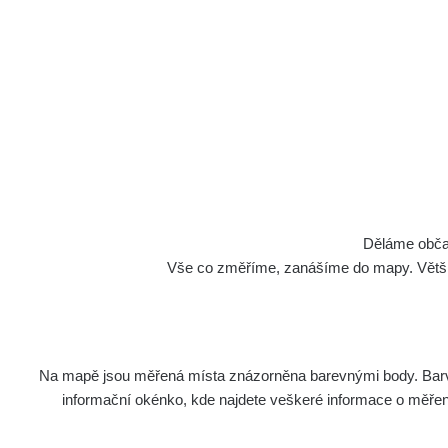
Děláme občan
Vše co změříme, zanášíme do mapy. Většino
Na mapě jsou měřená místa znázorněna barevnými body. Barva 
informační okénko, kde najdete veškeré informace o měření. 