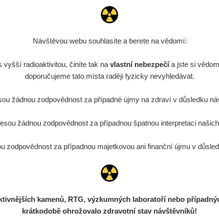
Návštěvou webu souhlasíte a berete na vědomí:
vyšší radioaktivitou, činíte tak na
vlastní nebezpečí
a jste si vědom
doporučujeme tato místa raději fyzicky nevyhledávat.
ou žádnou zodpovědnost za případné újmy na zdraví v důsledku náv
sou žádnou zodpovědnost za případnou špatnou interpretaci našich d
 zodpovědnost za případnou majetkovou ani finanční újmu v důsledk
ivnějších kamenů, RTG, výzkumných laboratoří nebo případných 
krátkodobě ohrožovalo zdravotní stav návštěvníků!