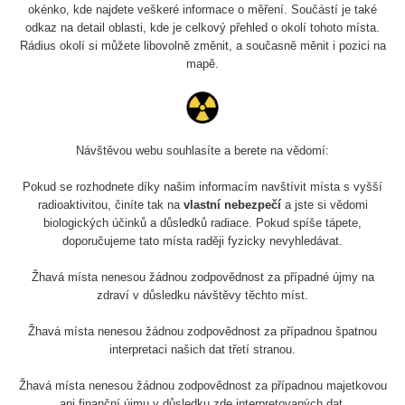
okénko, kde najdete veškeré informace o měření. Součástí je také
odkaz na detail oblasti, kde je celkový přehled o okolí tohoto místa.
Rádius okolí si můžete libovolně změnit, a současně měnit i pozici na
mapě.
Návštěvou webu souhlasíte a berete na vědomí:
Pokud se rozhodnete díky našim informacím navštívit místa s vyšší
radioaktivitou, činíte tak na
vlastní nebezpečí
a jste si vědomi
biologických účinků a důsledků radiace. Pokud spíše tápete,
doporučujeme tato místa raději fyzicky nevyhledávat.
Žhavá místa nenesou žádnou zodpovědnost za případné újmy na
zdraví v důsledku návštěvy těchto míst.
Žhavá místa nenesou žádnou zodpovědnost za případnou špatnou
interpretaci našich dat třetí stranou.
Žhavá místa nenesou žádnou zodpovědnost za případnou majetkovou
ani finanční újmu v důsledku zde interpretovaných dat.