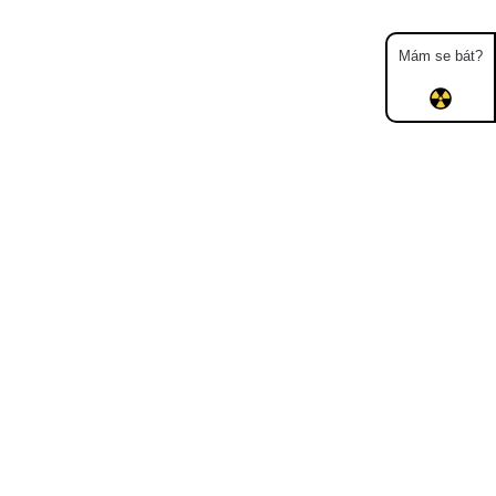
Mám se bát?
Mapa
Měření
Lidé