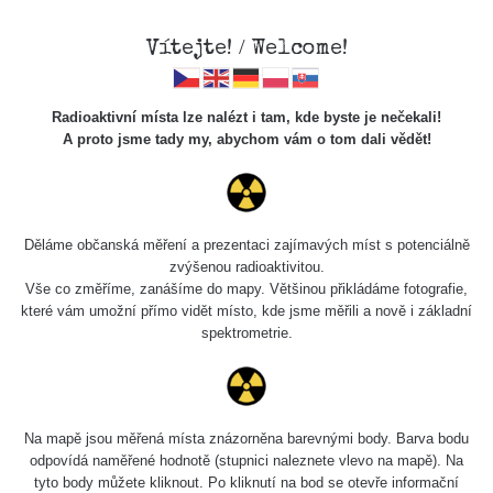
Vítejte! / Welcome!
Radioaktivní místa lze nalézt i tam, kde byste je nečekali!
A proto jsme tady my, abychom vám o tom dali vědět!
Chcete vidět data o tomto místě? Přihlašte se prosím
Děláme občanská měření a prezentaci zajímavých míst s potenciálně
zvýšenou radioaktivitou.
Chci se přihlásit
Vše co změříme, zanášíme do mapy. Většinou přikládáme fotografie,
které vám umožní přímo vidět místo, kde jsme měřili a nově i základní
spektrometrie.
Na mapě jsou měřená místa znázorněna barevnými body. Barva bodu
odpovídá naměřené hodnotě (stupnici naleznete vlevo na mapě). Na
tyto body můžete kliknout. Po kliknutí na bod se otevře informační