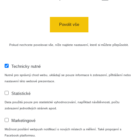
Povolit vše
Pokud nechcete povolovat vše, níže najdete nastavení, které si můžete přizpůsobit.
Technicky nutné
Nutné pro správný chod webu, ukládají se pouze informace k zobrazení, přihlášení nebo
nastavení této webové prezentace.
Statistické
Data použitá pouze pro statistické vyhodnocování, například návštěvnosti, počtu
zobrazení jednotlivých stránek apod.
Marketingové
Možnost posílání webpush notifikací o nových místech a měření. Také propojení s
Facebook platformou.