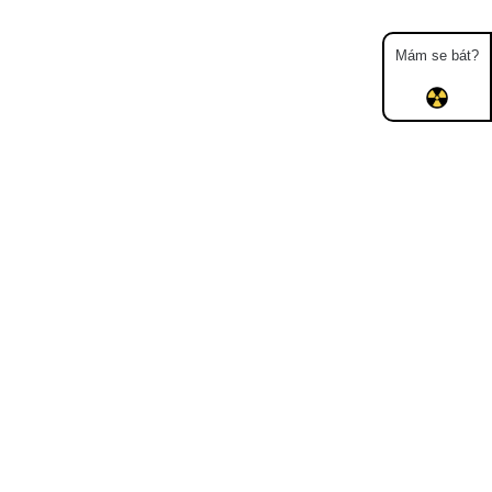
Mám se bát?
Mapa
Měření
Lidé