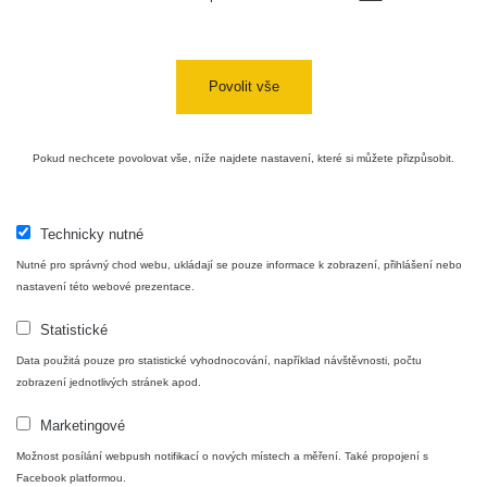
Povolit vše
Pokud nechcete povolovat vše, níže najdete nastavení, které si můžete přizpůsobit.
Technicky nutné
Nutné pro správný chod webu, ukládají se pouze informace k zobrazení, přihlášení nebo
nastavení této webové prezentace.
Statistické
Data použitá pouze pro statistické vyhodnocování, například návštěvnosti, počtu
zobrazení jednotlivých stránek apod.
Marketingové
Možnost posílání webpush notifikací o nových místech a měření. Také propojení s
Facebook platformou.