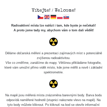
Vítejte! / Welcome!
Radioaktivní místa lze nalézt i tam, kde byste je nečekali!
A proto jsme tady my, abychom vám o tom dali vědět!
Chcete vidět data o tomto místě? Přihlašte se prosím
Děláme občanská měření a prezentaci zajímavých míst s potenciálně
zvýšenou radioaktivitou.
Chci se přihlásit
Vše co změříme, zanášíme do mapy. Většinou přikládáme fotografie,
které vám umožní přímo vidět místo, kde jsme měřili a nově i základní
spektrometrie.
Na mapě jsou měřená místa znázorněna barevnými body. Barva bodu
odpovídá naměřené hodnotě (stupnici naleznete vlevo na mapě). Na
tyto body můžete kliknout. Po kliknutí na bod se otevře informační