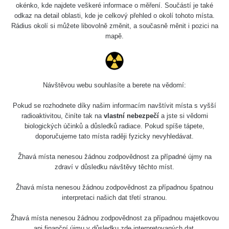
okénko, kde najdete veškeré informace o měření. Součástí je také
odkaz na detail oblasti, kde je celkový přehled o okolí tohoto místa.
Rádius okolí si můžete libovolně změnit, a současně měnit i pozici na
mapě.
Návštěvou webu souhlasíte a berete na vědomí:
Pokud se rozhodnete díky našim informacím navštívit místa s vyšší
radioaktivitou, činíte tak na
vlastní nebezpečí
a jste si vědomi
biologických účinků a důsledků radiace. Pokud spíše tápete,
doporučujeme tato místa raději fyzicky nevyhledávat.
Žhavá místa nenesou žádnou zodpovědnost za případné újmy na
zdraví v důsledku návštěvy těchto míst.
Žhavá místa nenesou žádnou zodpovědnost za případnou špatnou
interpretaci našich dat třetí stranou.
Žhavá místa nenesou žádnou zodpovědnost za případnou majetkovou
ani finanční újmu v důsledku zde interpretovaných dat.