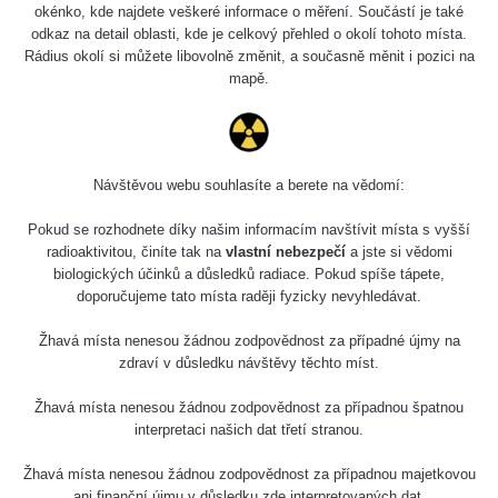
okénko, kde najdete veškeré informace o měření. Součástí je také
odkaz na detail oblasti, kde je celkový přehled o okolí tohoto místa.
Rádius okolí si můžete libovolně změnit, a současně měnit i pozici na
mapě.
Návštěvou webu souhlasíte a berete na vědomí:
Pokud se rozhodnete díky našim informacím navštívit místa s vyšší
radioaktivitou, činíte tak na
vlastní nebezpečí
a jste si vědomi
biologických účinků a důsledků radiace. Pokud spíše tápete,
doporučujeme tato místa raději fyzicky nevyhledávat.
Žhavá místa nenesou žádnou zodpovědnost za případné újmy na
zdraví v důsledku návštěvy těchto míst.
Žhavá místa nenesou žádnou zodpovědnost za případnou špatnou
interpretaci našich dat třetí stranou.
Žhavá místa nenesou žádnou zodpovědnost za případnou majetkovou
ani finanční újmu v důsledku zde interpretovaných dat.