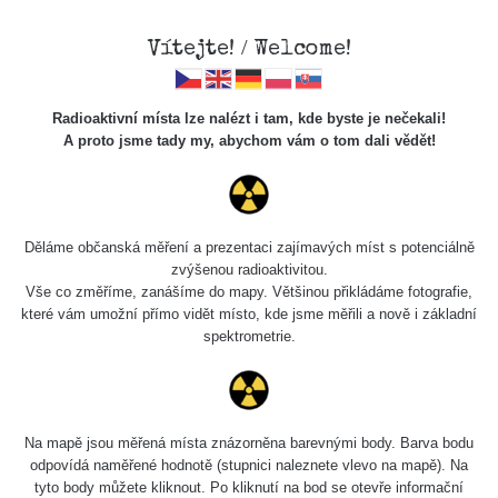
Vítejte! / Welcome!
Radioaktivní místa lze nalézt i tam, kde byste je nečekali!
A proto jsme tady my, abychom vám o tom dali vědět!
Chcete vidět data o tomto místě? Přihlašte se prosím
Děláme občanská měření a prezentaci zajímavých míst s potenciálně
zvýšenou radioaktivitou.
Chci se přihlásit
Vše co změříme, zanášíme do mapy. Většinou přikládáme fotografie,
které vám umožní přímo vidět místo, kde jsme měřili a nově i základní
spektrometrie.
Na mapě jsou měřená místa znázorněna barevnými body. Barva bodu
odpovídá naměřené hodnotě (stupnici naleznete vlevo na mapě). Na
tyto body můžete kliknout. Po kliknutí na bod se otevře informační