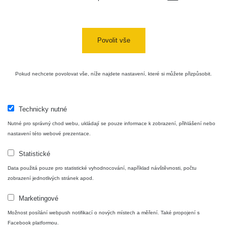
Povolit vše
Pokud nechcete povolovat vše, níže najdete nastavení, které si můžete přizpůsobit.
Technicky nutné
Nutné pro správný chod webu, ukládají se pouze informace k zobrazení, přihlášení nebo
nastavení této webové prezentace.
Statistické
Data použitá pouze pro statistické vyhodnocování, například návštěvnosti, počtu
zobrazení jednotlivých stránek apod.
Marketingové
Možnost posílání webpush notifikací o nových místech a měření. Také propojení s
Facebook platformou.