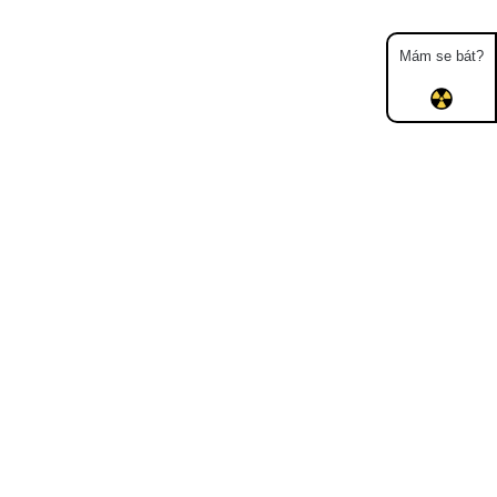
Mám se bát?
Mapa
Měření
Lidé