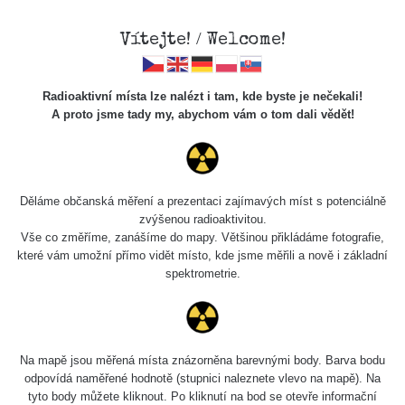
Vítejte! / Welcome!
Radioaktivní místa lze nalézt i tam, kde byste je nečekali!
A proto jsme tady my, abychom vám o tom dali vědět!
Chcete vidět data o tomto místě? Přihlašte se prosím
Děláme občanská měření a prezentaci zajímavých míst s potenciálně
zvýšenou radioaktivitou.
Chci se přihlásit
Vše co změříme, zanášíme do mapy. Většinou přikládáme fotografie,
které vám umožní přímo vidět místo, kde jsme měřili a nově i základní
spektrometrie.
Na mapě jsou měřená místa znázorněna barevnými body. Barva bodu
odpovídá naměřené hodnotě (stupnici naleznete vlevo na mapě). Na
tyto body můžete kliknout. Po kliknutí na bod se otevře informační