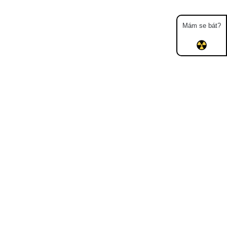
Mám se bát?
Mapa
Měření
Lidé