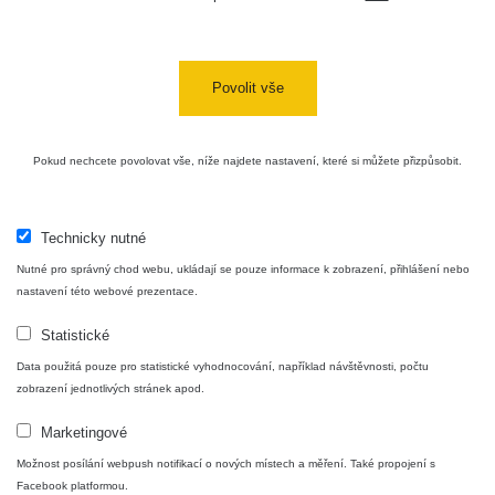
Povolit vše
Pokud nechcete povolovat vše, níže najdete nastavení, které si můžete přizpůsobit.
Technicky nutné
Nutné pro správný chod webu, ukládají se pouze informace k zobrazení, přihlášení nebo
nastavení této webové prezentace.
Statistické
Data použitá pouze pro statistické vyhodnocování, například návštěvnosti, počtu
zobrazení jednotlivých stránek apod.
Marketingové
Možnost posílání webpush notifikací o nových místech a měření. Také propojení s
Facebook platformou.