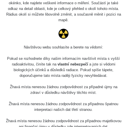
okénko, kde najdete veškeré informace o měření. Součástí je také
odkaz na detail oblasti, kde je celkový přehled o okolí tohoto místa.
Rádius okolí si můžete libovolně změnit, a současně měnit i pozici na
mapě.
Návštěvou webu souhlasíte a berete na vědomí:
Pokud se rozhodnete díky našim informacím navštívit místa s vyšší
radioaktivitou, činíte tak na
vlastní nebezpečí
a jste si vědomi
biologických účinků a důsledků radiace. Pokud spíše tápete,
doporučujeme tato místa raději fyzicky nevyhledávat.
Žhavá místa nenesou žádnou zodpovědnost za případné újmy na
zdraví v důsledku návštěvy těchto míst.
Žhavá místa nenesou žádnou zodpovědnost za případnou špatnou
interpretaci našich dat třetí stranou.
Žhavá místa nenesou žádnou zodpovědnost za případnou majetkovou
ani finanční újmu v důsledku zde interpretovaných dat.