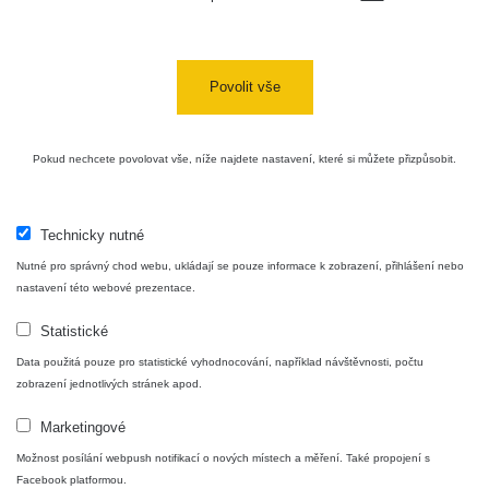
Povolit vše
Pokud nechcete povolovat vše, níže najdete nastavení, které si můžete přizpůsobit.
Technicky nutné
Nutné pro správný chod webu, ukládají se pouze informace k zobrazení, přihlášení nebo
nastavení této webové prezentace.
Statistické
Data použitá pouze pro statistické vyhodnocování, například návštěvnosti, počtu
zobrazení jednotlivých stránek apod.
Marketingové
Možnost posílání webpush notifikací o nových místech a měření. Také propojení s
Facebook platformou.