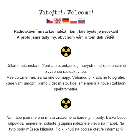
Vítejte! / Welcome!
Radioaktivní místa lze nalézt i tam, kde byste je nečekali!
A proto jsme tady my, abychom vám o tom dali vědět!
Chcete vidět data o tomto místě? Přihlašte se prosím
Děláme občanská měření a prezentaci zajímavých míst s potenciálně
zvýšenou radioaktivitou.
Chci se přihlásit
Vše co změříme, zanášíme do mapy. Většinou přikládáme fotografie,
které vám umožní přímo vidět místo, kde jsme měřili a nově i základní
spektrometrie.
Na mapě jsou měřená místa znázorněna barevnými body. Barva bodu
odpovídá naměřené hodnotě (stupnici naleznete vlevo na mapě). Na
tyto body můžete kliknout. Po kliknutí na bod se otevře informační