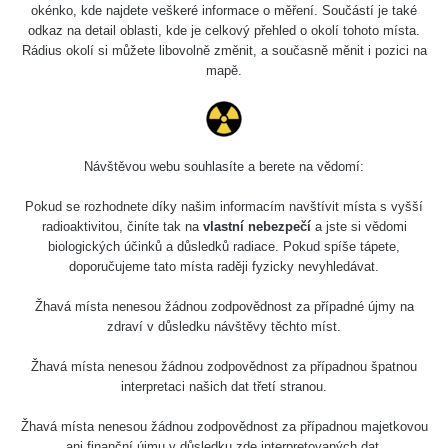
okénko, kde najdete veškeré informace o měření. Součástí je také
odkaz na detail oblasti, kde je celkový přehled o okolí tohoto místa.
Rádius okolí si můžete libovolně změnit, a současně měnit i pozici na
mapě.
Návštěvou webu souhlasíte a berete na vědomí:
Pokud se rozhodnete díky našim informacím navštívit místa s vyšší
radioaktivitou, činíte tak na
vlastní nebezpečí
a jste si vědomi
biologických účinků a důsledků radiace. Pokud spíše tápete,
doporučujeme tato místa raději fyzicky nevyhledávat.
Žhavá místa nenesou žádnou zodpovědnost za případné újmy na
zdraví v důsledku návštěvy těchto míst.
Žhavá místa nenesou žádnou zodpovědnost za případnou špatnou
interpretaci našich dat třetí stranou.
Žhavá místa nenesou žádnou zodpovědnost za případnou majetkovou
ani finanční újmu v důsledku zde interpretovaných dat.