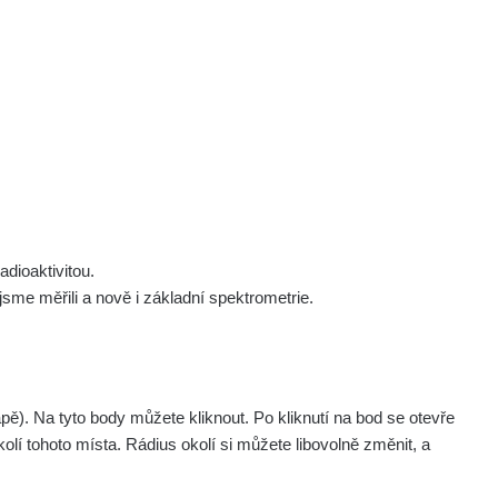
 nás
Podpořte nás
Studnice
Kontakt
Přihlásit
polek Žhavá Místa z. s.
Akce
Stanovy spolku
Tipy a rady
Členství ve spolku
Návody a manuály
Statutární orgán
Zajímavosti
dioaktivitou.
Experimenty
me měřili a nově i základní spektrometrie.
Videa
. Na tyto body můžete kliknout. Po kliknutí na bod se otevře
olí tohoto místa. Rádius okolí si můžete libovolně změnit, a