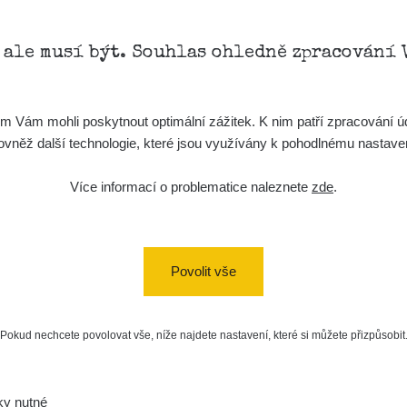
, ale musí být. Souhlas ohledně zpracování 
Vám mohli poskytnout optimální zážitek. K nim patří zpracování úd
t, rovněž další technologie, které jsou využívány k pohodlnému nastav
Více informací o problematice naleznete
zde
.
Povolit vše
Pokud nechcete povolovat vše, níže najdete nastavení, které si můžete přizpůsobit
ky nutné