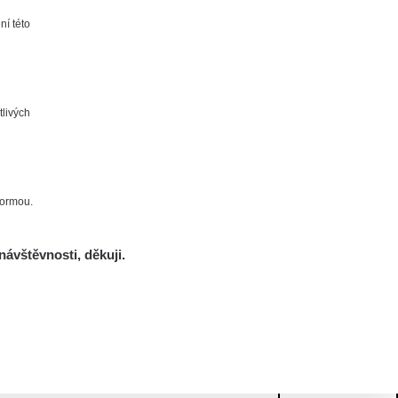
ní této
tlivých
formou.
návštěvnosti, děkuji.
Mám se bát?