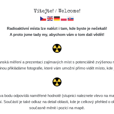
Vítejte! / Welcome!
Mapa
Měření
Lidé
O
Radioaktivní místa lze nalézt i tam, kde byste je nečekali!
Místa
S
A proto jsme tady my, abychom vám o tom dali vědět!
Cesty
Chcete vidět data o tomto místě? Přihlašte se prosím
Předměty
Monitoring
ská měření a prezentaci zajímavých míst s potenciálně zvýšenou ra
Chci se přihlásit
Spektra
u přikládáme fotografie, které vám umožní přímo vidět místo, kde js
Výběr dozimetru
Půjčovna
bodu odpovídá naměřené hodnotě (stupnici naleznete vlevo na mapě)
Součástí je také odkaz na detail oblasti, kde je celkový přehled o ok
současně měnit i pozici na mapě.