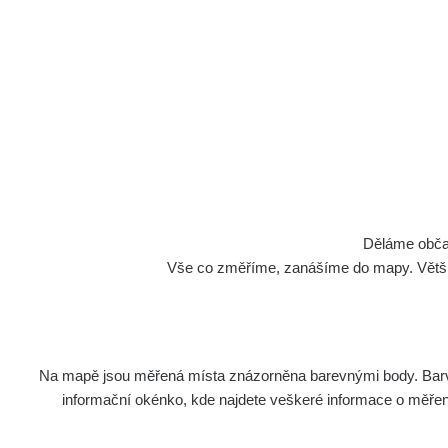
Děláme občan
Vše co změříme, zanášíme do mapy. Většino
Na mapě jsou měřená místa znázorněna barevnými body. Barva 
informační okénko, kde najdete veškeré informace o měření. 