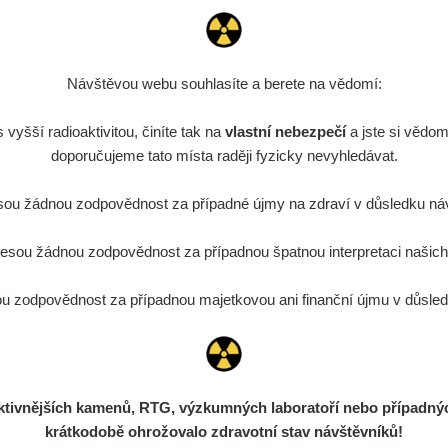
Návštěvou webu souhlasíte a berete na vědomí:
vyšší radioaktivitou, činíte tak na
vlastní nebezpečí
a jste si vědom
doporučujeme tato místa raději fyzicky nevyhledávat.
ou žádnou zodpovědnost za případné újmy na zdraví v důsledku náv
sou žádnou zodpovědnost za případnou špatnou interpretaci našich d
 zodpovědnost za případnou majetkovou ani finanční újmu v důsledk
ivnějších kamenů, RTG, výzkumných laboratoří nebo případných 
krátkodobě ohrožovalo zdravotní stav návštěvníků!