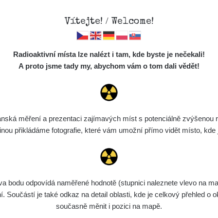
Vítejte! / Welcome!
Mapa
Měření
Lidé
O
Radioaktivní místa lze nalézt i tam, kde byste je nečekali!
Místa
S
A proto jsme tady my, abychom vám o tom dali vědět!
Cesty
Chcete vidět data o tomto místě? Přihlašte se prosím
Předměty
Monitoring
ská měření a prezentaci zajímavých míst s potenciálně zvýšenou ra
Chci se přihlásit
Spektra
u přikládáme fotografie, které vám umožní přímo vidět místo, kde js
Výběr dozimetru
Půjčovna
bodu odpovídá naměřené hodnotě (stupnici naleznete vlevo na mapě)
Součástí je také odkaz na detail oblasti, kde je celkový přehled o ok
současně měnit i pozici na mapě.