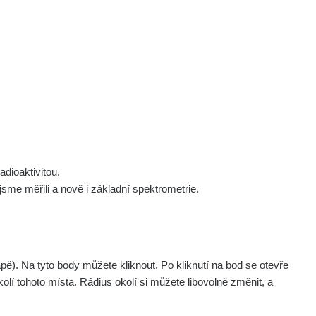
 nás
Podpořte nás
Studnice
Kontakt
Přihlásit
polek Žhavá Místa z. s.
Akce
Stanovy spolku
Tipy a rady
Členství ve spolku
Návody a manuály
Statutární orgán
Zajímavosti
dioaktivitou.
Experimenty
me měřili a nově i základní spektrometrie.
Videa
. Na tyto body můžete kliknout. Po kliknutí na bod se otevře
olí tohoto místa. Rádius okolí si můžete libovolně změnit, a