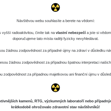
Návštěvou webu souhlasíte a berete na vědomí:
vyšší radioaktivitou, činíte tak na
vlastní nebezpečí
a jste si vědom
doporučujeme tato místa raději fyzicky nevyhledávat.
ou žádnou zodpovědnost za případné újmy na zdraví v důsledku náv
sou žádnou zodpovědnost za případnou špatnou interpretaci našich d
 zodpovědnost za případnou majetkovou ani finanční újmu v důsledk
ivnějších kamenů, RTG, výzkumných laboratoří nebo případných 
krátkodobě ohrožovalo zdravotní stav návštěvníků!