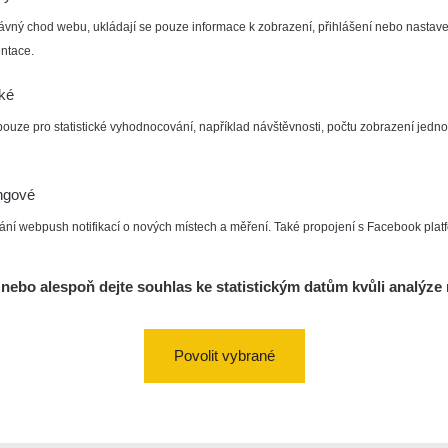
ávný chod webu, ukládají se pouze informace k zobrazení, přihlášení nebo nastave
ntace.
cké
pouze pro statistické vyhodnocování, například návštěvnosti, počtu zobrazení jedno
ngové
ání webpush notifikací o nových místech a měření. Také propojení s Facebook plat
nebo alespoň dejte souhlas ke statistickým datům kvůli analýze 
Povolit vybrané