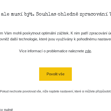
, ale musí být. Souhlas ohledně zpracování 
Vám mohli poskytnout optimální zážitek. K nim patří zpracování úd
t, rovněž další technologie, které jsou využívány k pohodlnému nastav
Více informací o problematice naleznete
zde
.
Povolit vše
Pokud nechcete povolovat vše, níže najdete nastavení, které si můžete přizpůsobit
ky nutné