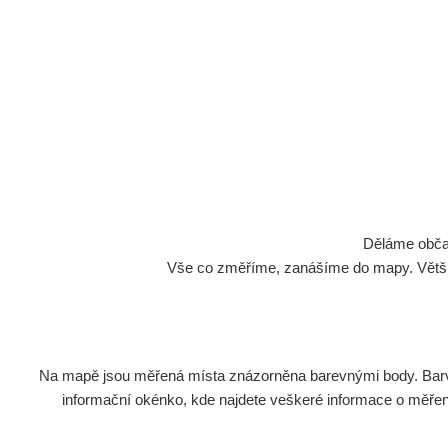
Děláme občan
Vše co změříme, zanášíme do mapy. Většino
Na mapě jsou měřená místa znázorněna barevnými body. Barva 
informační okénko, kde najdete veškeré informace o měření. 