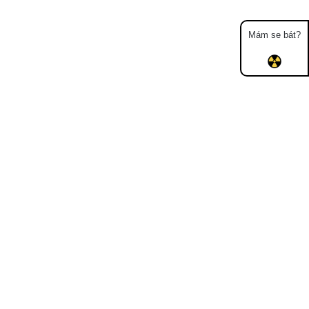
Mám se bát?
Mapa
Měření
Lidé