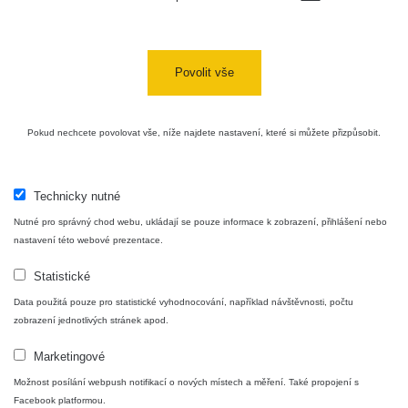
Povolit vše
Pokud nechcete povolovat vše, níže najdete nastavení, které si můžete přizpůsobit.
Technicky nutné
Nutné pro správný chod webu, ukládají se pouze informace k zobrazení, přihlášení nebo
nastavení této webové prezentace.
Statistické
Data použitá pouze pro statistické vyhodnocování, například návštěvnosti, počtu
zobrazení jednotlivých stránek apod.
Marketingové
Možnost posílání webpush notifikací o nových místech a měření. Také propojení s
Facebook platformou.