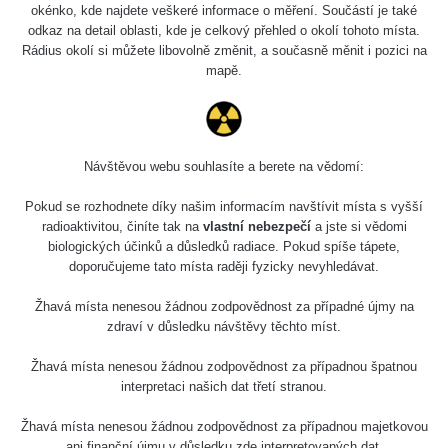
okénko, kde najdete veškeré informace o měření. Součástí je také
odkaz na detail oblasti, kde je celkový přehled o okolí tohoto místa.
Rádius okolí si můžete libovolně změnit, a současně měnit i pozici na
mapě.
Návštěvou webu souhlasíte a berete na vědomí:
Pokud se rozhodnete díky našim informacím navštívit místa s vyšší
radioaktivitou, činíte tak na
vlastní nebezpečí
a jste si vědomi
biologických účinků a důsledků radiace. Pokud spíše tápete,
doporučujeme tato místa raději fyzicky nevyhledávat.
Žhavá místa nenesou žádnou zodpovědnost za případné újmy na
zdraví v důsledku návštěvy těchto míst.
Žhavá místa nenesou žádnou zodpovědnost za případnou špatnou
interpretaci našich dat třetí stranou.
Žhavá místa nenesou žádnou zodpovědnost za případnou majetkovou
ani finanční újmu v důsledku zde interpretovaných dat.