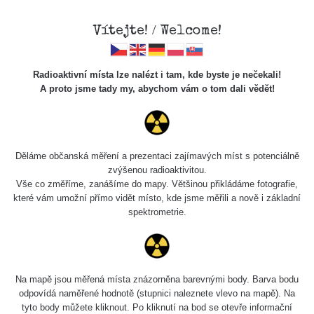
Vítejte! / Welcome!
Radioaktivní místa lze nalézt i tam, kde byste je nečekali!
A proto jsme tady my, abychom vám o tom dali vědět!
Chcete vidět data o tomto místě? Přihlašte se prosím
Děláme občanská měření a prezentaci zajímavých míst s potenciálně
zvýšenou radioaktivitou.
Chci se přihlásit
Vše co změříme, zanášíme do mapy. Většinou přikládáme fotografie,
které vám umožní přímo vidět místo, kde jsme měřili a nově i základní
spektrometrie.
Na mapě jsou měřená místa znázorněna barevnými body. Barva bodu
odpovídá naměřené hodnotě (stupnici naleznete vlevo na mapě). Na
tyto body můžete kliknout. Po kliknutí na bod se otevře informační