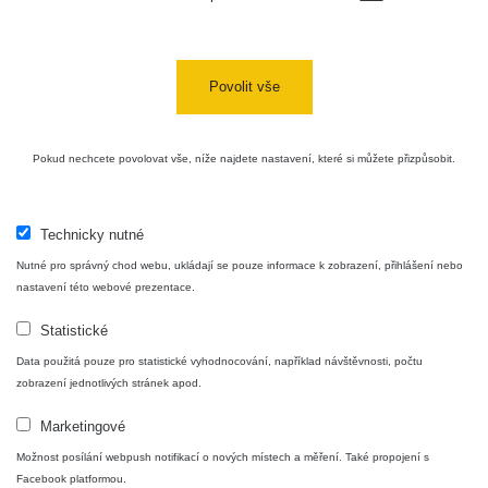
Povolit vše
Pokud nechcete povolovat vše, níže najdete nastavení, které si můžete přizpůsobit.
Technicky nutné
Nutné pro správný chod webu, ukládají se pouze informace k zobrazení, přihlášení nebo
nastavení této webové prezentace.
Statistické
Data použitá pouze pro statistické vyhodnocování, například návštěvnosti, počtu
zobrazení jednotlivých stránek apod.
Marketingové
Možnost posílání webpush notifikací o nových místech a měření. Také propojení s
Facebook platformou.