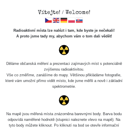
Vítejte! / Welcome!
Radioaktivní místa lze nalézt i tam, kde byste je nečekali!
A proto jsme tady my, abychom vám o tom dali vědět!
Chcete vidět data o tomto místě? Přihlašte se prosím
Děláme občanská měření a prezentaci zajímavých míst s potenciálně
zvýšenou radioaktivitou.
Chci se přihlásit
Vše co změříme, zanášíme do mapy. Většinou přikládáme fotografie,
které vám umožní přímo vidět místo, kde jsme měřili a nově i základní
spektrometrie.
Na mapě jsou měřená místa znázorněna barevnými body. Barva bodu
odpovídá naměřené hodnotě (stupnici naleznete vlevo na mapě). Na
tyto body můžete kliknout. Po kliknutí na bod se otevře informační