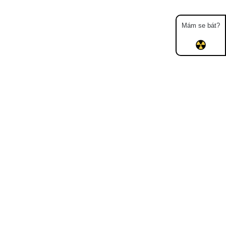
Mám se bát?
Mapa
Měření
Lidé