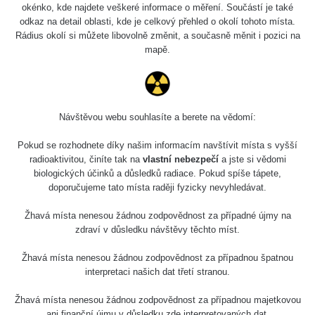
okénko, kde najdete veškeré informace o měření. Součástí je také
odkaz na detail oblasti, kde je celkový přehled o okolí tohoto místa.
Rádius okolí si můžete libovolně změnit, a současně měnit i pozici na
mapě.
Návštěvou webu souhlasíte a berete na vědomí:
Pokud se rozhodnete díky našim informacím navštívit místa s vyšší
radioaktivitou, činíte tak na
vlastní nebezpečí
a jste si vědomi
biologických účinků a důsledků radiace. Pokud spíše tápete,
doporučujeme tato místa raději fyzicky nevyhledávat.
Žhavá místa nenesou žádnou zodpovědnost za případné újmy na
zdraví v důsledku návštěvy těchto míst.
Žhavá místa nenesou žádnou zodpovědnost za případnou špatnou
interpretaci našich dat třetí stranou.
Žhavá místa nenesou žádnou zodpovědnost za případnou majetkovou
ani finanční újmu v důsledku zde interpretovaných dat.