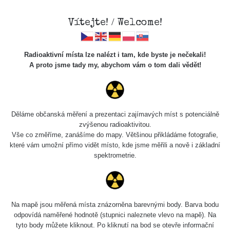
Vítejte! / Welcome!
Radioaktivní místa lze nalézt i tam, kde byste je nečekali!
A proto jsme tady my, abychom vám o tom dali vědět!
Chcete vidět data o tomto místě? Přihlašte se prosím
Děláme občanská měření a prezentaci zajímavých míst s potenciálně
zvýšenou radioaktivitou.
Chci se přihlásit
Vše co změříme, zanášíme do mapy. Většinou přikládáme fotografie,
které vám umožní přímo vidět místo, kde jsme měřili a nově i základní
spektrometrie.
Na mapě jsou měřená místa znázorněna barevnými body. Barva bodu
odpovídá naměřené hodnotě (stupnici naleznete vlevo na mapě). Na
tyto body můžete kliknout. Po kliknutí na bod se otevře informační