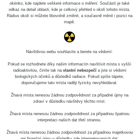
okénko, kde najdete veškeré informace o měření. Součástí je také
odkaz na detail oblasti, kde je celkový přehled o okolí tohoto místa.
Rádius okolí si můžete libovolně změnit, a současně měnit i pozici na
mapě.
Návštěvou webu souhlasíte a berete na vědomí:
Pokud se rozhodnete díky našim informacím navštívit místa s vyšší
radioaktivitou, činíte tak na
vlastní nebezpečí
a jste si vědomi
biologických účinků a důsledků radiace. Pokud spíše tápete,
doporučujeme tato místa raději fyzicky nevyhledávat.
Žhavá místa nenesou žádnou zodpovědnost za případné újmy na
zdraví v důsledku návštěvy těchto míst.
Žhavá místa nenesou žádnou zodpovědnost za případnou špatnou
interpretaci našich dat třetí stranou.
Žhavá místa nenesou žádnou zodpovědnost za případnou majetkovou
ani finanční újmu v důsledku zde interpretovaných dat.