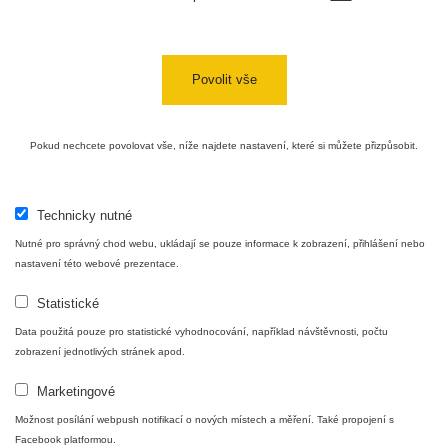
Povolit vše
Pokud nechcete povolovat vše, níže najdete nastavení, které si můžete přizpůsobit.
Technicky nutné
Nutné pro správný chod webu, ukládají se pouze informace k zobrazení, přihlášení nebo
nastavení této webové prezentace.
Statistické
Data použitá pouze pro statistické vyhodnocování, například návštěvnosti, počtu
zobrazení jednotlivých stránek apod.
Marketingové
Možnost posílání webpush notifikací o nových místech a měření. Také propojení s
Facebook platformou.