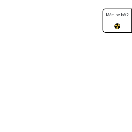
Mám se bát?
Mapa
Měření
Lidé