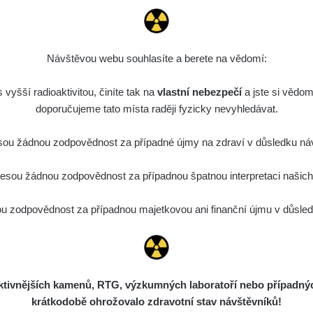
Návštěvou webu souhlasíte a berete na vědomí:
vyšší radioaktivitou, činíte tak na
vlastní nebezpečí
a jste si vědom
doporučujeme tato místa raději fyzicky nevyhledávat.
ou žádnou zodpovědnost za případné újmy na zdraví v důsledku náv
sou žádnou zodpovědnost za případnou špatnou interpretaci našich d
 zodpovědnost za případnou majetkovou ani finanční újmu v důsledk
ivnějších kamenů, RTG, výzkumných laboratoří nebo případných 
krátkodobě ohrožovalo zdravotní stav návštěvníků!