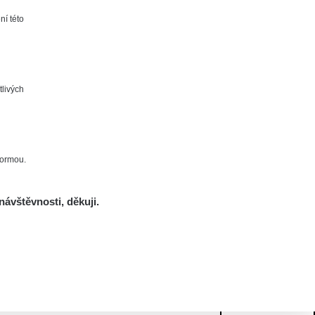
ní této
tlivých
formou.
návštěvnosti, děkuji.
Mám se bát?