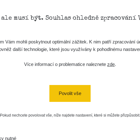
, ale musí být. Souhlas ohledně zpracování 
Vám mohli poskytnout optimální zážitek. K nim patří zpracování úd
t, rovněž další technologie, které jsou využívány k pohodlnému nastav
Více informací o problematice naleznete
zde
.
Povolit vše
Pokud nechcete povolovat vše, níže najdete nastavení, které si můžete přizpůsobit
ky nutné