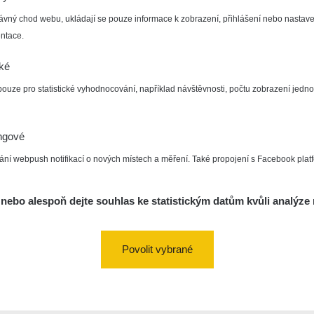
ávný chod webu, ukládají se pouze informace k zobrazení, přihlášení nebo nastave
ntace.
cké
pouze pro statistické vyhodnocování, například návštěvnosti, počtu zobrazení jedno
ngové
ání webpush notifikací o nových místech a měření. Také propojení s Facebook plat
nebo alespoň dejte souhlas ke statistickým datům kvůli analýze 
Povolit vybrané