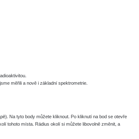
 nás
Podpořte nás
Studnice
Kontakt
Přihlásit
polek Žhavá Místa z. s.
Akce
Stanovy spolku
Tipy a rady
Členství ve spolku
Návody a manuály
Statutární orgán
Zajímavosti
dioaktivitou.
Experimenty
me měřili a nově i základní spektrometrie.
Videa
. Na tyto body můžete kliknout. Po kliknutí na bod se otevře
olí tohoto místa. Rádius okolí si můžete libovolně změnit, a