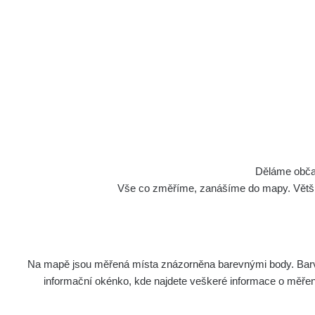
Děláme občan
Vše co změříme, zanášíme do mapy. Většino
Na mapě jsou měřená místa znázorněna barevnými body. Barva 
informační okénko, kde najdete veškeré informace o měření. 