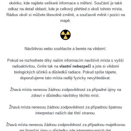
okénko, kde najdete veškeré informace o měření. Součástí je také
odkaz na detail oblasti, kde je celkový přehled o okolí tohoto místa.
Rádius okolí si můžete libovolně změnit, a současně měnit i pozici na
mapě.
Návštěvou webu souhlasíte a berete na vědomí:
Pokud se rozhodnete díky našim informacím navštívit místa s vyšší
radioaktivitou, činíte tak na
vlastní nebezpečí
a jste si vědomi
biologických účinků a důsledků radiace. Pokud spíše tápete,
doporučujeme tato místa raději fyzicky nevyhledávat.
Žhavá místa nenesou žádnou zodpovědnost za případné újmy na
zdraví v důsledku návštěvy těchto míst.
Žhavá místa nenesou žádnou zodpovědnost za případnou špatnou
interpretaci našich dat třetí stranou.
Žhavá místa nenesou žádnou zodpovědnost za případnou majetkovou
ani finanční újmu v důsledku zde interpretovaných dat.