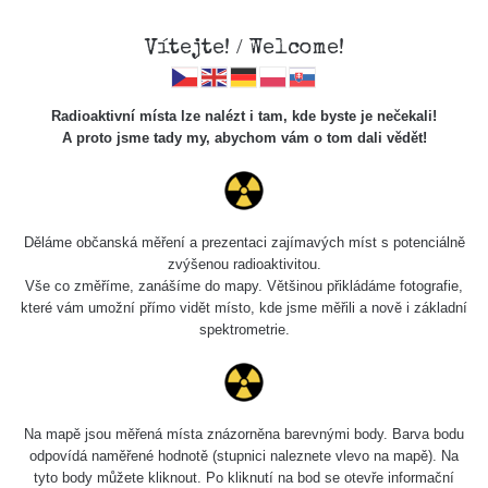
Vítejte! / Welcome!
Radioaktivní místa lze nalézt i tam, kde byste je nečekali!
A proto jsme tady my, abychom vám o tom dali vědět!
Chcete vidět data o tomto místě? Přihlašte se prosím
Děláme občanská měření a prezentaci zajímavých míst s potenciálně
zvýšenou radioaktivitou.
Chci se přihlásit
Vše co změříme, zanášíme do mapy. Většinou přikládáme fotografie,
které vám umožní přímo vidět místo, kde jsme měřili a nově i základní
spektrometrie.
Na mapě jsou měřená místa znázorněna barevnými body. Barva bodu
odpovídá naměřené hodnotě (stupnici naleznete vlevo na mapě). Na
tyto body můžete kliknout. Po kliknutí na bod se otevře informační