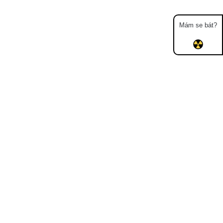
Mám se bát?
Mapa
Měření
Lidé