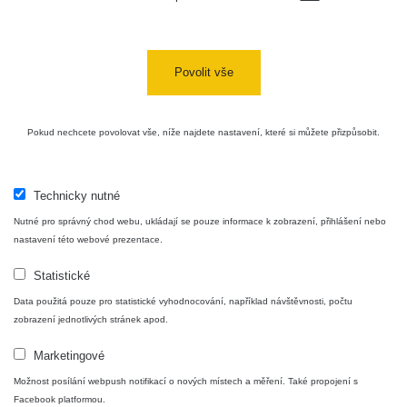
Povolit vše
Pokud nechcete povolovat vše, níže najdete nastavení, které si můžete přizpůsobit.
Technicky nutné
Nutné pro správný chod webu, ukládají se pouze informace k zobrazení, přihlášení nebo
nastavení této webové prezentace.
Statistické
Data použitá pouze pro statistické vyhodnocování, například návštěvnosti, počtu
zobrazení jednotlivých stránek apod.
Marketingové
Možnost posílání webpush notifikací o nových místech a měření. Také propojení s
Facebook platformou.