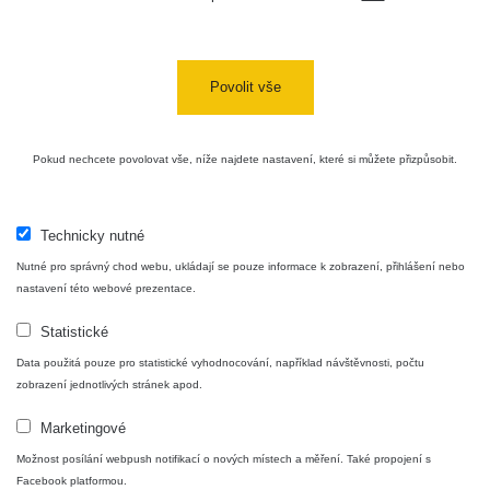
Povolit vše
Pokud nechcete povolovat vše, níže najdete nastavení, které si můžete přizpůsobit.
Technicky nutné
Nutné pro správný chod webu, ukládají se pouze informace k zobrazení, přihlášení nebo
nastavení této webové prezentace.
Statistické
Data použitá pouze pro statistické vyhodnocování, například návštěvnosti, počtu
zobrazení jednotlivých stránek apod.
Marketingové
Možnost posílání webpush notifikací o nových místech a měření. Také propojení s
Facebook platformou.