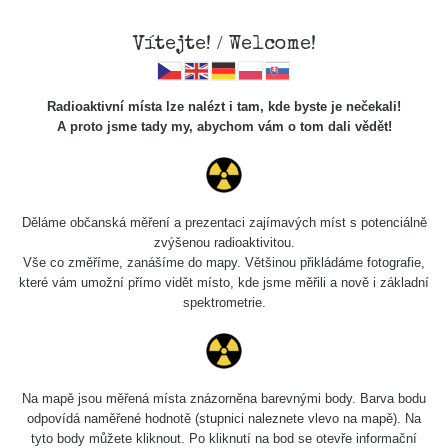
Vítejte! / Welcome!
Radioaktivní místa lze nalézt i tam, kde byste je nečekali!
A proto jsme tady my, abychom vám o tom dali vědět!
Chcete vidět data o tomto místě? Přihlašte se prosím
Děláme občanská měření a prezentaci zajímavých míst s potenciálně
zvýšenou radioaktivitou.
Chci se přihlásit
Vše co změříme, zanášíme do mapy. Většinou přikládáme fotografie,
které vám umožní přímo vidět místo, kde jsme měřili a nově i základní
spektrometrie.
Na mapě jsou měřená místa znázorněna barevnými body. Barva bodu
odpovídá naměřené hodnotě (stupnici naleznete vlevo na mapě). Na
tyto body můžete kliknout. Po kliknutí na bod se otevře informační