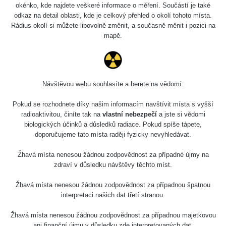
okénko, kde najdete veškeré informace o měření. Součástí je také
odkaz na detail oblasti, kde je celkový přehled o okolí tohoto místa.
Rádius okolí si můžete libovolně změnit, a současně měnit i pozici na
mapě.
Návštěvou webu souhlasíte a berete na vědomí:
Pokud se rozhodnete díky našim informacím navštívit místa s vyšší
radioaktivitou, činíte tak na
vlastní nebezpečí
a jste si vědomi
biologických účinků a důsledků radiace. Pokud spíše tápete,
doporučujeme tato místa raději fyzicky nevyhledávat.
Žhavá místa nenesou žádnou zodpovědnost za případné újmy na
zdraví v důsledku návštěvy těchto míst.
Žhavá místa nenesou žádnou zodpovědnost za případnou špatnou
interpretaci našich dat třetí stranou.
Žhavá místa nenesou žádnou zodpovědnost za případnou majetkovou
ani finanční újmu v důsledku zde interpretovaných dat.