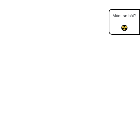
Mám se bát?
Mapa
Měření
Lidé