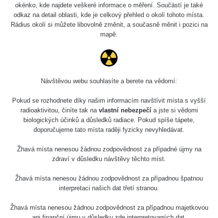
okénko, kde najdete veškeré informace o měření. Součástí je také
odkaz na detail oblasti, kde je celkový přehled o okolí tohoto místa.
Rádius okolí si můžete libovolně změnit, a současně měnit i pozici na
mapě.
Návštěvou webu souhlasíte a berete na vědomí:
Pokud se rozhodnete díky našim informacím navštívit místa s vyšší
radioaktivitou, činíte tak na
vlastní nebezpečí
a jste si vědomi
biologických účinků a důsledků radiace. Pokud spíše tápete,
doporučujeme tato místa raději fyzicky nevyhledávat.
Žhavá místa nenesou žádnou zodpovědnost za případné újmy na
zdraví v důsledku návštěvy těchto míst.
Žhavá místa nenesou žádnou zodpovědnost za případnou špatnou
interpretaci našich dat třetí stranou.
Žhavá místa nenesou žádnou zodpovědnost za případnou majetkovou
ani finanční újmu v důsledku zde interpretovaných dat.