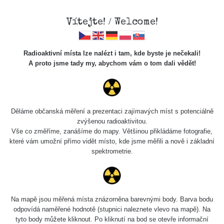
Vítejte! / Welcome!
Radioaktivní místa lze nalézt i tam, kde byste je nečekali!
A proto jsme tady my, abychom vám o tom dali vědět!
Chcete vidět data o tomto místě? Přihlašte se prosím
Děláme občanská měření a prezentaci zajímavých míst s potenciálně
zvýšenou radioaktivitou.
Chci se přihlásit
Vše co změříme, zanášíme do mapy. Většinou přikládáme fotografie,
které vám umožní přímo vidět místo, kde jsme měřili a nově i základní
spektrometrie.
Na mapě jsou měřená místa znázorněna barevnými body. Barva bodu
odpovídá naměřené hodnotě (stupnici naleznete vlevo na mapě). Na
tyto body můžete kliknout. Po kliknutí na bod se otevře informační