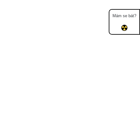
Mám se bát?
Mapa
Měření
Lidé