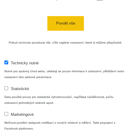
Povolit vše
Pokud nechcete povolovat vše, níže najdete nastavení, které si můžete přizpůsobit.
Technicky nutné
Nutné pro správný chod webu, ukládají se pouze informace k zobrazení, přihlášení nebo
nastavení této webové prezentace.
Statistické
Data použitá pouze pro statistické vyhodnocování, například návštěvnosti, počtu
zobrazení jednotlivých stránek apod.
Marketingové
Možnost posílání webpush notifikací o nových místech a měření. Také propojení s
Facebook platformou.