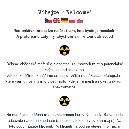
Vítejte! / Welcome!
Radioaktivní místa lze nalézt i tam, kde byste je nečekali!
A proto jsme tady my, abychom vám o tom dali vědět!
Chcete vidět data o tomto místě? Přihlašte se prosím
Děláme občanská měření a prezentaci zajímavých míst s potenciálně
zvýšenou radioaktivitou.
Chci se přihlásit
Vše co změříme, zanášíme do mapy. Většinou přikládáme fotografie,
které vám umožní přímo vidět místo, kde jsme měřili a nově i základní
spektrometrie.
Na mapě jsou měřená místa znázorněna barevnými body. Barva bodu
odpovídá naměřené hodnotě (stupnici naleznete vlevo na mapě). Na
tyto body můžete kliknout. Po kliknutí na bod se otevře informační