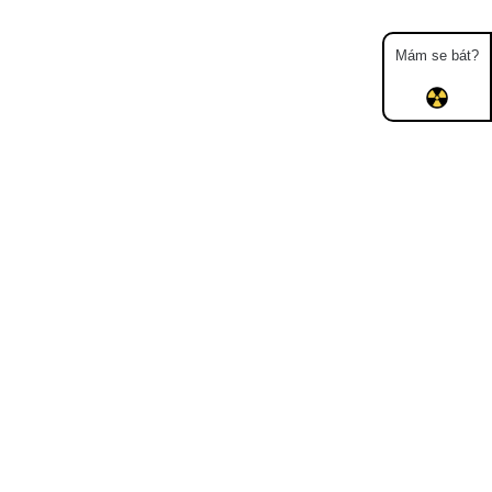
Mám se bát?
Mapa
Měření
Lidé