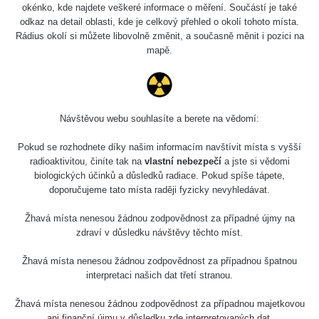
okénko, kde najdete veškeré informace o měření. Součástí je také
odkaz na detail oblasti, kde je celkový přehled o okolí tohoto místa.
Rádius okolí si můžete libovolně změnit, a současně měnit i pozici na
mapě.
Návštěvou webu souhlasíte a berete na vědomí:
Pokud se rozhodnete díky našim informacím navštívit místa s vyšší
radioaktivitou, činíte tak na
vlastní nebezpečí
a jste si vědomi
biologických účinků a důsledků radiace. Pokud spíše tápete,
doporučujeme tato místa raději fyzicky nevyhledávat.
Žhavá místa nenesou žádnou zodpovědnost za případné újmy na
zdraví v důsledku návštěvy těchto míst.
Žhavá místa nenesou žádnou zodpovědnost za případnou špatnou
interpretaci našich dat třetí stranou.
Žhavá místa nenesou žádnou zodpovědnost za případnou majetkovou
ani finanční újmu v důsledku zde interpretovaných dat.