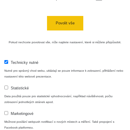
Povolit vše
Pokud nechcete povolovat vše, níže najdete nastavení, které si můžete přizpůsobit.
Technicky nutné
Nutné pro správný chod webu, ukládají se pouze informace k zobrazení, přihlášení nebo
nastavení této webové prezentace.
Statistické
Data použitá pouze pro statistické vyhodnocování, například návštěvnosti, počtu
zobrazení jednotlivých stránek apod.
Marketingové
Možnost posílání webpush notifikací o nových místech a měření. Také propojení s
Facebook platformou.