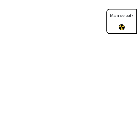
Mám se bát?
Mapa
Měření
Lidé