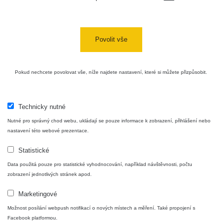
Povolit vše
Pokud nechcete povolovat vše, níže najdete nastavení, které si můžete přizpůsobit.
Technicky nutné
Nutné pro správný chod webu, ukládají se pouze informace k zobrazení, přihlášení nebo
nastavení této webové prezentace.
Statistické
Data použitá pouze pro statistické vyhodnocování, například návštěvnosti, počtu
zobrazení jednotlivých stránek apod.
Marketingové
Možnost posílání webpush notifikací o nových místech a měření. Také propojení s
Facebook platformou.