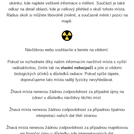
okénko, kde najdete veškeré informace o měření. Součástí je také
odkaz na detail oblasti, kde je celkový přehled o okolí tohoto místa.
Rádius okolí si můžete libovolně změnit, a současně měnit i pozici na
mapě.
Návštěvou webu souhlasíte a berete na vědomí:
Pokud se rozhodnete díky našim informacím navštívit místa s vyšší
radioaktivitou, činíte tak na
vlastní nebezpečí
a jste si vědomi
biologických účinků a důsledků radiace. Pokud spíše tápete,
doporučujeme tato místa raději fyzicky nevyhledávat.
Žhavá místa nenesou žádnou zodpovědnost za případné újmy na
zdraví v důsledku návštěvy těchto míst.
Žhavá místa nenesou žádnou zodpovědnost za případnou špatnou
interpretaci našich dat třetí stranou.
Žhavá místa nenesou žádnou zodpovědnost za případnou majetkovou
ani finanční újmu v důsledku zde interpretovaných dat.