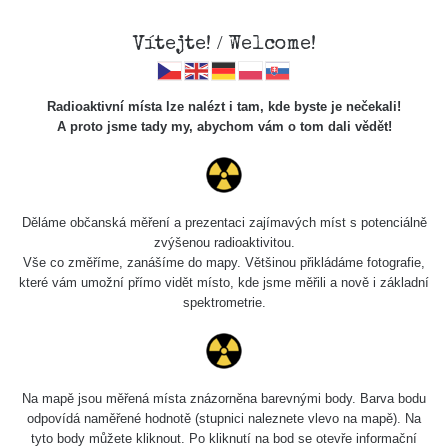
Vítejte! / Welcome!
Radioaktivní místa lze nalézt i tam, kde byste je nečekali!
A proto jsme tady my, abychom vám o tom dali vědět!
Chcete vidět data o tomto místě? Přihlašte se prosím
Děláme občanská měření a prezentaci zajímavých míst s potenciálně
zvýšenou radioaktivitou.
Chci se přihlásit
Vše co změříme, zanášíme do mapy. Většinou přikládáme fotografie,
které vám umožní přímo vidět místo, kde jsme měřili a nově i základní
spektrometrie.
Na mapě jsou měřená místa znázorněna barevnými body. Barva bodu
odpovídá naměřené hodnotě (stupnici naleznete vlevo na mapě). Na
tyto body můžete kliknout. Po kliknutí na bod se otevře informační