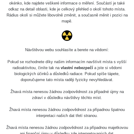
okénko, kde najdete veškeré informace o měření. Součástí je také
odkaz na detail oblasti, kde je celkový přehled o okolí tohoto místa.
Rádius okolí si můžete libovolně změnit, a současně měnit i pozici na
mapě.
Návštěvou webu souhlasíte a berete na vědomí:
Pokud se rozhodnete díky našim informacím navštívit místa s vyšší
radioaktivitou, činíte tak na
vlastní nebezpečí
a jste si vědomi
biologických účinků a důsledků radiace. Pokud spíše tápete,
doporučujeme tato místa raději fyzicky nevyhledávat.
Žhavá místa nenesou žádnou zodpovědnost za případné újmy na
zdraví v důsledku návštěvy těchto míst.
Žhavá místa nenesou žádnou zodpovědnost za případnou špatnou
interpretaci našich dat třetí stranou.
Žhavá místa nenesou žádnou zodpovědnost za případnou majetkovou
ani finanční újmu v důsledku zde interpretovaných dat.