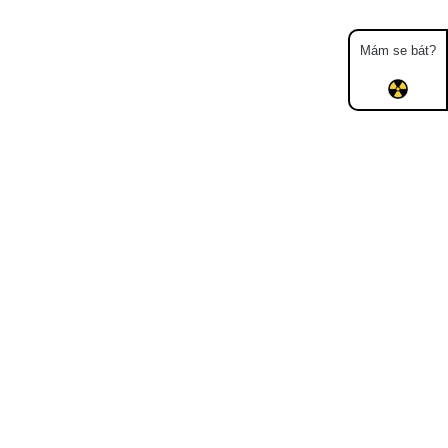
Mám se bát?
Mapa
Měření
Lidé