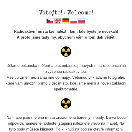
Vítejte! / Welcome!
Radioaktivní místa lze nalézt i tam, kde byste je nečekali!
A proto jsme tady my, abychom vám o tom dali vědět!
Chcete vidět data o tomto místě? Přihlašte se prosím
Děláme občanská měření a prezentaci zajímavých míst s potenciálně
zvýšenou radioaktivitou.
Chci se přihlásit
Vše co změříme, zanášíme do mapy. Většinou přikládáme fotografie,
které vám umožní přímo vidět místo, kde jsme měřili a nově i základní
spektrometrie.
Na mapě jsou měřená místa znázorněna barevnými body. Barva bodu
odpovídá naměřené hodnotě (stupnici naleznete vlevo na mapě). Na
tyto body můžete kliknout. Po kliknutí na bod se otevře informační