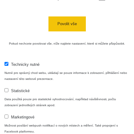
Povolit vše
Pokud nechcete povolovat vše, níže najdete nastavení, které si můžete přizpůsobit.
Technicky nutné
Nutné pro správný chod webu, ukládají se pouze informace k zobrazení, přihlášení nebo
nastavení této webové prezentace.
Statistické
Data použitá pouze pro statistické vyhodnocování, například návštěvnosti, počtu
zobrazení jednotlivých stránek apod.
Marketingové
Možnost posílání webpush notifikací o nových místech a měření. Také propojení s
Facebook platformou.