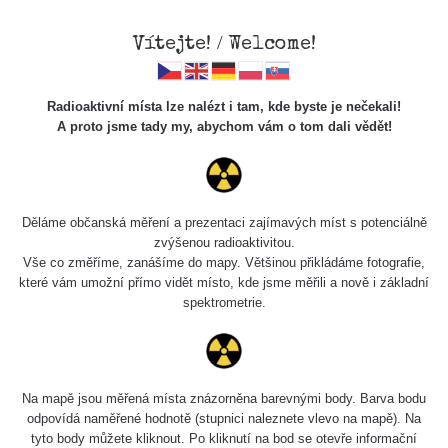
Vítejte! / Welcome!
Radioaktivní místa lze nalézt i tam, kde byste je nečekali!
A proto jsme tady my, abychom vám o tom dali vědět!
Chcete vidět data o tomto místě? Přihlašte se prosím
Děláme občanská měření a prezentaci zajímavých míst s potenciálně
zvýšenou radioaktivitou.
Chci se přihlásit
Vše co změříme, zanášíme do mapy. Většinou přikládáme fotografie,
které vám umožní přímo vidět místo, kde jsme měřili a nově i základní
spektrometrie.
Na mapě jsou měřená místa znázorněna barevnými body. Barva bodu
odpovídá naměřené hodnotě (stupnici naleznete vlevo na mapě). Na
tyto body můžete kliknout. Po kliknutí na bod se otevře informační