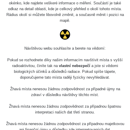
okénko, kde najdete veškeré informace o měření. Součástí je také
odkaz na detail oblasti, kde je celkový přehled o okolí tohoto místa.
Rádius okolí si můžete libovolně změnit, a současně měnit i pozici na
mapě.
Návštěvou webu souhlasíte a berete na vědomí:
Pokud se rozhodnete díky našim informacím navštívit místa s vyšší
radioaktivitou, činíte tak na
vlastní nebezpečí
a jste si vědomi
biologických účinků a důsledků radiace. Pokud spíše tápete,
doporučujeme tato místa raději fyzicky nevyhledávat.
Žhavá místa nenesou žádnou zodpovědnost za případné újmy na
zdraví v důsledku návštěvy těchto míst.
Žhavá místa nenesou žádnou zodpovědnost za případnou špatnou
interpretaci našich dat třetí stranou.
Žhavá místa nenesou žádnou zodpovědnost za případnou majetkovou
ani finanční újmu v důsledku zde interpretovaných dat.