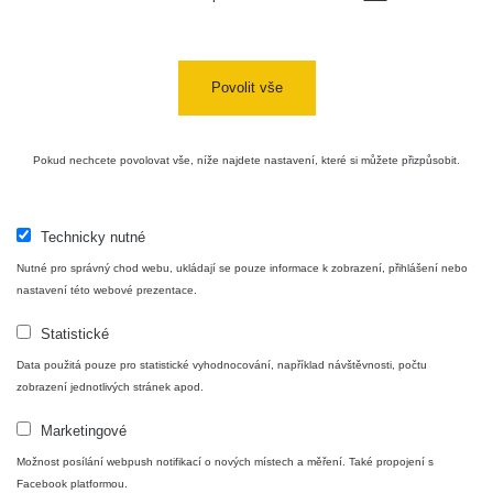
Povolit vše
Pokud nechcete povolovat vše, níže najdete nastavení, které si můžete přizpůsobit.
Technicky nutné
Nutné pro správný chod webu, ukládají se pouze informace k zobrazení, přihlášení nebo
nastavení této webové prezentace.
Statistické
Data použitá pouze pro statistické vyhodnocování, například návštěvnosti, počtu
zobrazení jednotlivých stránek apod.
Marketingové
Možnost posílání webpush notifikací o nových místech a měření. Také propojení s
Facebook platformou.