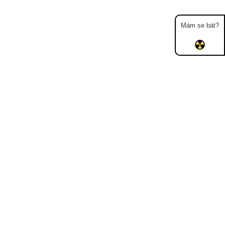
Mám se bát?
Mapa
Měření
Lidé