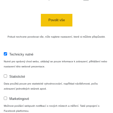
Povolit vše
Pokud nechcete povolovat vše, níže najdete nastavení, které si můžete přizpůsobit.
Technicky nutné
Nutné pro správný chod webu, ukládají se pouze informace k zobrazení, přihlášení nebo
nastavení této webové prezentace.
Statistické
Data použitá pouze pro statistické vyhodnocování, například návštěvnosti, počtu
zobrazení jednotlivých stránek apod.
Marketingové
Možnost posílání webpush notifikací o nových místech a měření. Také propojení s
Facebook platformou.