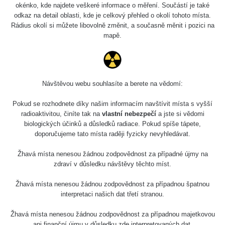
okénko, kde najdete veškeré informace o měření. Součástí je také
odkaz na detail oblasti, kde je celkový přehled o okolí tohoto místa.
Rádius okolí si můžete libovolně změnit, a současně měnit i pozici na
mapě.
Návštěvou webu souhlasíte a berete na vědomí:
Pokud se rozhodnete díky našim informacím navštívit místa s vyšší
radioaktivitou, činíte tak na
vlastní nebezpečí
a jste si vědomi
biologických účinků a důsledků radiace. Pokud spíše tápete,
doporučujeme tato místa raději fyzicky nevyhledávat.
Žhavá místa nenesou žádnou zodpovědnost za případné újmy na
zdraví v důsledku návštěvy těchto míst.
Žhavá místa nenesou žádnou zodpovědnost za případnou špatnou
interpretaci našich dat třetí stranou.
Žhavá místa nenesou žádnou zodpovědnost za případnou majetkovou
ani finanční újmu v důsledku zde interpretovaných dat.