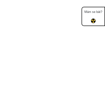
Mám se bát?
Mapa
Měření
Lidé