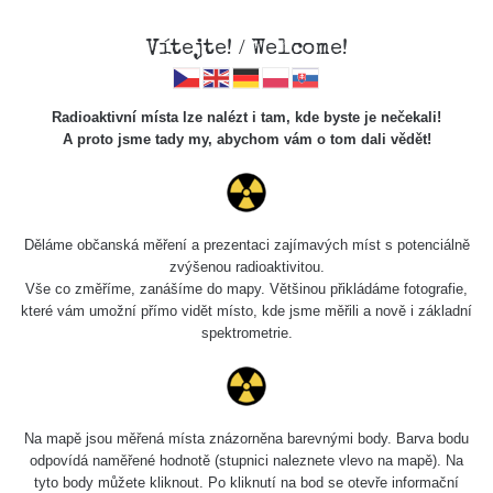
Vítejte! / Welcome!
Radioaktivní místa lze nalézt i tam, kde byste je nečekali!
A proto jsme tady my, abychom vám o tom dali vědět!
Chcete vidět data o tomto místě? Přihlašte se prosím
Děláme občanská měření a prezentaci zajímavých míst s potenciálně
zvýšenou radioaktivitou.
Chci se přihlásit
Vše co změříme, zanášíme do mapy. Většinou přikládáme fotografie,
které vám umožní přímo vidět místo, kde jsme měřili a nově i základní
spektrometrie.
Na mapě jsou měřená místa znázorněna barevnými body. Barva bodu
odpovídá naměřené hodnotě (stupnici naleznete vlevo na mapě). Na
tyto body můžete kliknout. Po kliknutí na bod se otevře informační