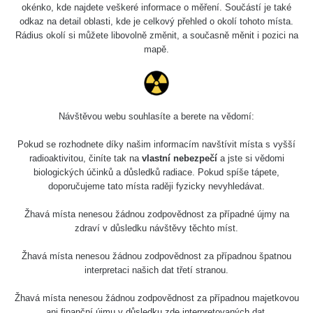
okénko, kde najdete veškeré informace o měření. Součástí je také
odkaz na detail oblasti, kde je celkový přehled o okolí tohoto místa.
Rádius okolí si můžete libovolně změnit, a současně měnit i pozici na
mapě.
Návštěvou webu souhlasíte a berete na vědomí:
Pokud se rozhodnete díky našim informacím navštívit místa s vyšší
radioaktivitou, činíte tak na
vlastní nebezpečí
a jste si vědomi
biologických účinků a důsledků radiace. Pokud spíše tápete,
doporučujeme tato místa raději fyzicky nevyhledávat.
Žhavá místa nenesou žádnou zodpovědnost za případné újmy na
zdraví v důsledku návštěvy těchto míst.
Žhavá místa nenesou žádnou zodpovědnost za případnou špatnou
interpretaci našich dat třetí stranou.
Žhavá místa nenesou žádnou zodpovědnost za případnou majetkovou
ani finanční újmu v důsledku zde interpretovaných dat.