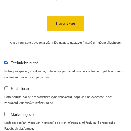
Povolit vše
Pokud nechcete povolovat vše, níže najdete nastavení, které si můžete přizpůsobit.
Technicky nutné
Nutné pro správný chod webu, ukládají se pouze informace k zobrazení, přihlášení nebo
nastavení této webové prezentace.
Statistické
Data použitá pouze pro statistické vyhodnocování, například návštěvnosti, počtu
zobrazení jednotlivých stránek apod.
Marketingové
Možnost posílání webpush notifikací o nových místech a měření. Také propojení s
Facebook platformou.