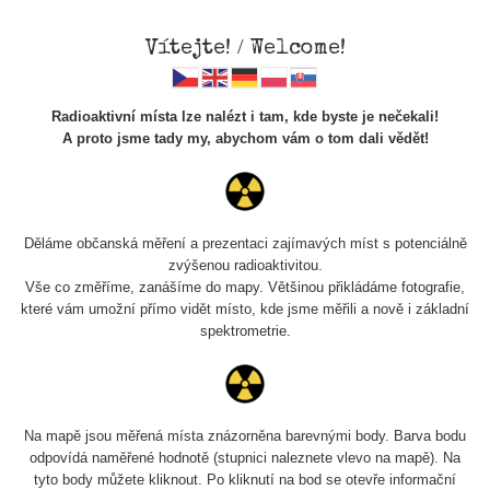
Vítejte! / Welcome!
Radioaktivní místa lze nalézt i tam, kde byste je nečekali!
A proto jsme tady my, abychom vám o tom dali vědět!
Chcete vidět data o tomto místě? Přihlašte se prosím
Děláme občanská měření a prezentaci zajímavých míst s potenciálně
zvýšenou radioaktivitou.
Chci se přihlásit
Vše co změříme, zanášíme do mapy. Většinou přikládáme fotografie,
které vám umožní přímo vidět místo, kde jsme měřili a nově i základní
spektrometrie.
Na mapě jsou měřená místa znázorněna barevnými body. Barva bodu
odpovídá naměřené hodnotě (stupnici naleznete vlevo na mapě). Na
tyto body můžete kliknout. Po kliknutí na bod se otevře informační