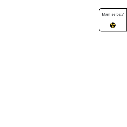
Mám se bát?
Mapa
Měření
Lidé