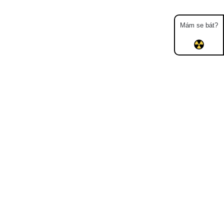
Mám se bát?
Mapa
Měření
Lidé