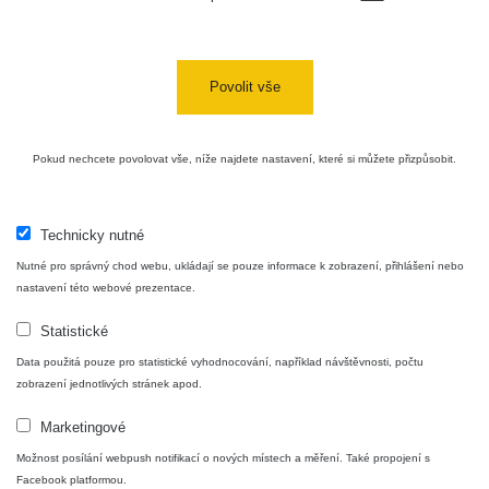
Povolit vše
Pokud nechcete povolovat vše, níže najdete nastavení, které si můžete přizpůsobit.
Technicky nutné
Nutné pro správný chod webu, ukládají se pouze informace k zobrazení, přihlášení nebo
nastavení této webové prezentace.
Statistické
Data použitá pouze pro statistické vyhodnocování, například návštěvnosti, počtu
zobrazení jednotlivých stránek apod.
Marketingové
Možnost posílání webpush notifikací o nových místech a měření. Také propojení s
Facebook platformou.