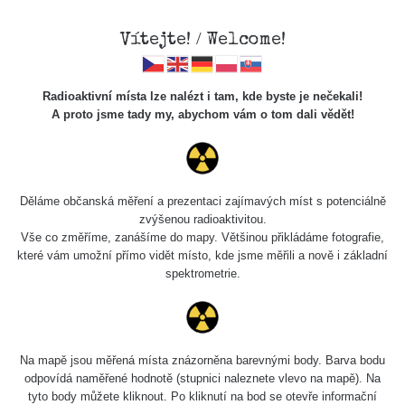
Vítejte! / Welcome!
Radioaktivní místa lze nalézt i tam, kde byste je nečekali!
A proto jsme tady my, abychom vám o tom dali vědět!
Chcete vidět data o tomto místě? Přihlašte se prosím
Děláme občanská měření a prezentaci zajímavých míst s potenciálně
zvýšenou radioaktivitou.
Chci se přihlásit
Vše co změříme, zanášíme do mapy. Většinou přikládáme fotografie,
které vám umožní přímo vidět místo, kde jsme měřili a nově i základní
spektrometrie.
Na mapě jsou měřená místa znázorněna barevnými body. Barva bodu
odpovídá naměřené hodnotě (stupnici naleznete vlevo na mapě). Na
tyto body můžete kliknout. Po kliknutí na bod se otevře informační