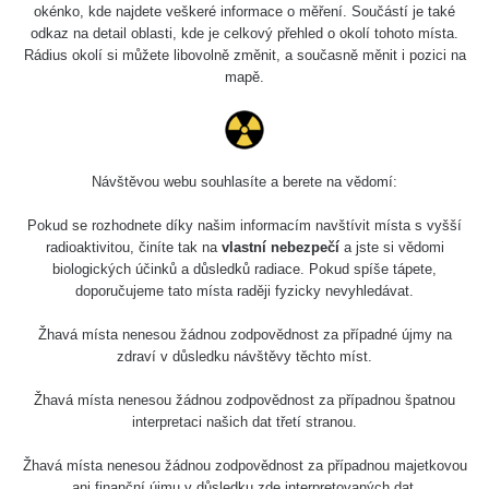
okénko, kde najdete veškeré informace o měření. Součástí je také
odkaz na detail oblasti, kde je celkový přehled o okolí tohoto místa.
Rádius okolí si můžete libovolně změnit, a současně měnit i pozici na
mapě.
Návštěvou webu souhlasíte a berete na vědomí:
Pokud se rozhodnete díky našim informacím navštívit místa s vyšší
radioaktivitou, činíte tak na
vlastní nebezpečí
a jste si vědomi
biologických účinků a důsledků radiace. Pokud spíše tápete,
doporučujeme tato místa raději fyzicky nevyhledávat.
Žhavá místa nenesou žádnou zodpovědnost za případné újmy na
zdraví v důsledku návštěvy těchto míst.
Žhavá místa nenesou žádnou zodpovědnost za případnou špatnou
interpretaci našich dat třetí stranou.
Žhavá místa nenesou žádnou zodpovědnost za případnou majetkovou
ani finanční újmu v důsledku zde interpretovaných dat.