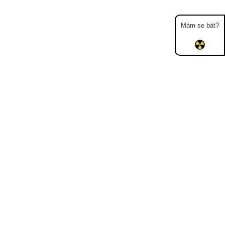
Mám se bát?
Mapa
Měření
Lidé