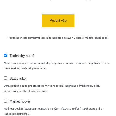
Povolit vše
Pokud nechcete povolovat vše, níže najdete nastavení, které si můžete přizpůsobit.
Technicky nutné
Nutné pro správný chod webu, ukládají se pouze informace k zobrazení, přihlášení nebo
nastavení této webové prezentace.
Statistické
Data použitá pouze pro statistické vyhodnocování, například návštěvnosti, počtu
zobrazení jednotlivých stránek apod.
Marketingové
Možnost posílání webpush notifikací o nových místech a měření. Také propojení s
Facebook platformou.