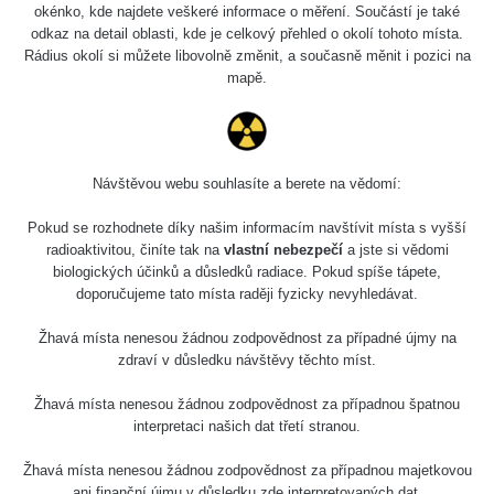
okénko, kde najdete veškeré informace o měření. Součástí je také
odkaz na detail oblasti, kde je celkový přehled o okolí tohoto místa.
Rádius okolí si můžete libovolně změnit, a současně měnit i pozici na
mapě.
Návštěvou webu souhlasíte a berete na vědomí:
Pokud se rozhodnete díky našim informacím navštívit místa s vyšší
radioaktivitou, činíte tak na
vlastní nebezpečí
a jste si vědomi
biologických účinků a důsledků radiace. Pokud spíše tápete,
doporučujeme tato místa raději fyzicky nevyhledávat.
Žhavá místa nenesou žádnou zodpovědnost za případné újmy na
zdraví v důsledku návštěvy těchto míst.
Žhavá místa nenesou žádnou zodpovědnost za případnou špatnou
interpretaci našich dat třetí stranou.
Žhavá místa nenesou žádnou zodpovědnost za případnou majetkovou
ani finanční újmu v důsledku zde interpretovaných dat.