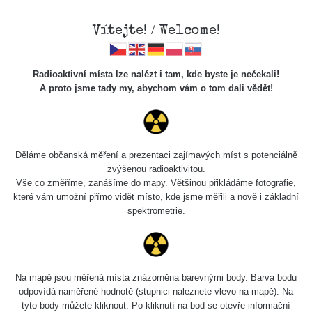
Vítejte! / Welcome!
Radioaktivní místa lze nalézt i tam, kde byste je nečekali!
A proto jsme tady my, abychom vám o tom dali vědět!
Chcete vidět data o tomto místě? Přihlašte se prosím
Děláme občanská měření a prezentaci zajímavých míst s potenciálně
zvýšenou radioaktivitou.
Chci se přihlásit
Vše co změříme, zanášíme do mapy. Většinou přikládáme fotografie,
které vám umožní přímo vidět místo, kde jsme měřili a nově i základní
spektrometrie.
Na mapě jsou měřená místa znázorněna barevnými body. Barva bodu
odpovídá naměřené hodnotě (stupnici naleznete vlevo na mapě). Na
tyto body můžete kliknout. Po kliknutí na bod se otevře informační