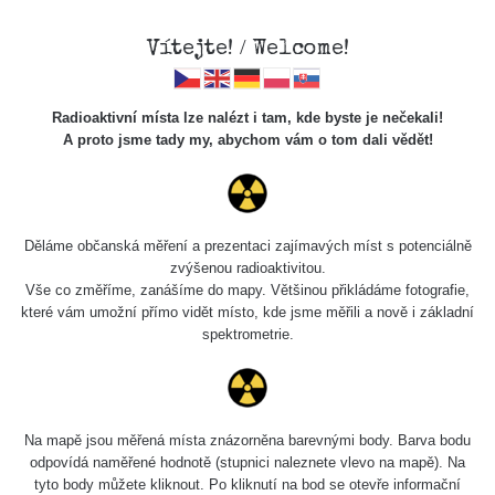
Vítejte! / Welcome!
Radioaktivní místa lze nalézt i tam, kde byste je nečekali!
A proto jsme tady my, abychom vám o tom dali vědět!
Chcete vidět data o tomto místě? Přihlašte se prosím
Děláme občanská měření a prezentaci zajímavých míst s potenciálně
zvýšenou radioaktivitou.
Chci se přihlásit
Vše co změříme, zanášíme do mapy. Většinou přikládáme fotografie,
které vám umožní přímo vidět místo, kde jsme měřili a nově i základní
spektrometrie.
Na mapě jsou měřená místa znázorněna barevnými body. Barva bodu
odpovídá naměřené hodnotě (stupnici naleznete vlevo na mapě). Na
tyto body můžete kliknout. Po kliknutí na bod se otevře informační