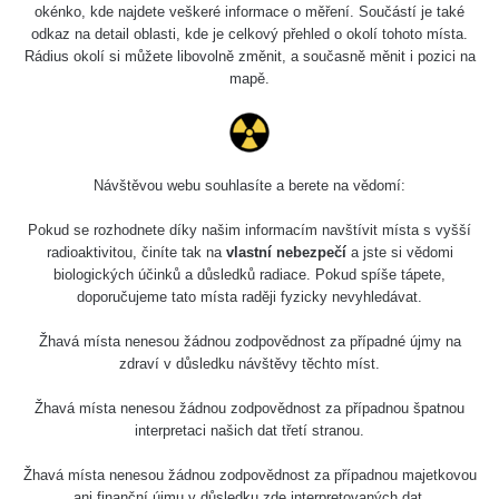
okénko, kde najdete veškeré informace o měření. Součástí je také
odkaz na detail oblasti, kde je celkový přehled o okolí tohoto místa.
Rádius okolí si můžete libovolně změnit, a současně měnit i pozici na
mapě.
Návštěvou webu souhlasíte a berete na vědomí:
Pokud se rozhodnete díky našim informacím navštívit místa s vyšší
radioaktivitou, činíte tak na
vlastní nebezpečí
a jste si vědomi
biologických účinků a důsledků radiace. Pokud spíše tápete,
doporučujeme tato místa raději fyzicky nevyhledávat.
Žhavá místa nenesou žádnou zodpovědnost za případné újmy na
zdraví v důsledku návštěvy těchto míst.
Žhavá místa nenesou žádnou zodpovědnost za případnou špatnou
interpretaci našich dat třetí stranou.
Žhavá místa nenesou žádnou zodpovědnost za případnou majetkovou
ani finanční újmu v důsledku zde interpretovaných dat.