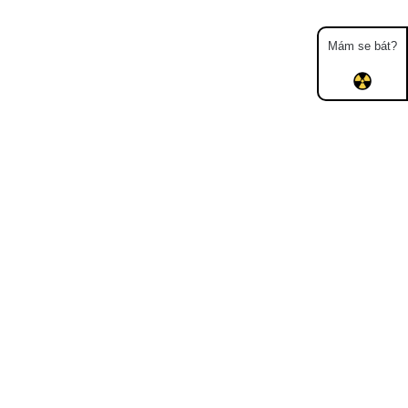
Mám se bát?
Mapa
Měření
Lidé