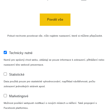
Povolit vše
Pokud nechcete povolovat vše, níže najdete nastavení, které si můžete přizpůsobit.
Technicky nutné
Nutné pro správný chod webu, ukládají se pouze informace k zobrazení, přihlášení nebo
nastavení této webové prezentace.
Statistické
Data použitá pouze pro statistické vyhodnocování, například návštěvnosti, počtu
zobrazení jednotlivých stránek apod.
Marketingové
Možnost posílání webpush notifikací o nových místech a měření. Také propojení s
Facebook platformou.