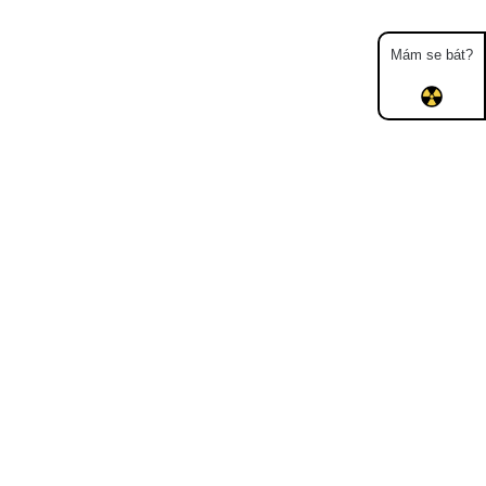
Mám se bát?
Mapa
Měření
Lidé