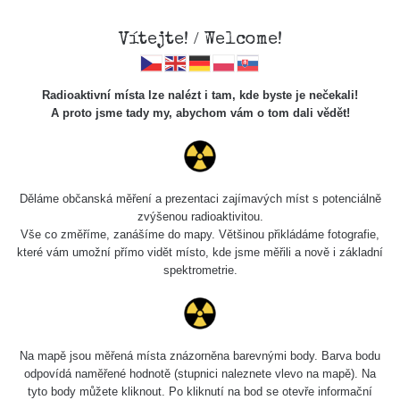
Vítejte! / Welcome!
Radioaktivní místa lze nalézt i tam, kde byste je nečekali!
A proto jsme tady my, abychom vám o tom dali vědět!
Chcete vidět data o tomto místě? Přihlašte se prosím
Děláme občanská měření a prezentaci zajímavých míst s potenciálně
zvýšenou radioaktivitou.
Chci se přihlásit
Vše co změříme, zanášíme do mapy. Většinou přikládáme fotografie,
které vám umožní přímo vidět místo, kde jsme měřili a nově i základní
spektrometrie.
Na mapě jsou měřená místa znázorněna barevnými body. Barva bodu
odpovídá naměřené hodnotě (stupnici naleznete vlevo na mapě). Na
tyto body můžete kliknout. Po kliknutí na bod se otevře informační