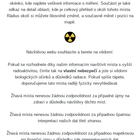
okénko, kde najdete veškeré informace o měření. Součástí je také
odkaz na detail oblasti, kde je celkový přehled o okolí tohoto místa.
Rádius okolí si můžete libovolně změnit, a současně měnit i pozici na
mapě.
Návštěvou webu souhlasíte a berete na vědomí:
Pokud se rozhodnete díky našim informacím navštívit místa s vyšší
radioaktivitou, činíte tak na
vlastní nebezpečí
a jste si vědomi
biologických účinků a důsledků radiace. Pokud spíše tápete,
doporučujeme tato místa raději fyzicky nevyhledávat.
Žhavá místa nenesou žádnou zodpovědnost za případné újmy na
zdraví v důsledku návštěvy těchto míst.
Žhavá místa nenesou žádnou zodpovědnost za případnou špatnou
interpretaci našich dat třetí stranou.
Žhavá místa nenesou žádnou zodpovědnost za případnou majetkovou
ani finanční újmu v důsledku zde interpretovaných dat.