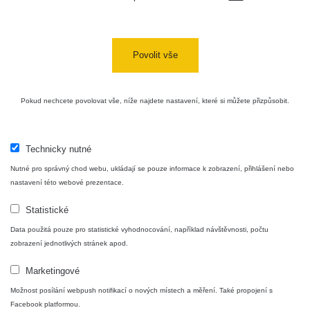
Povolit vše
Pokud nechcete povolovat vše, níže najdete nastavení, které si můžete přizpůsobit.
Technicky nutné
Nutné pro správný chod webu, ukládají se pouze informace k zobrazení, přihlášení nebo
nastavení této webové prezentace.
Statistické
Data použitá pouze pro statistické vyhodnocování, například návštěvnosti, počtu
zobrazení jednotlivých stránek apod.
Marketingové
Možnost posílání webpush notifikací o nových místech a měření. Také propojení s
Facebook platformou.