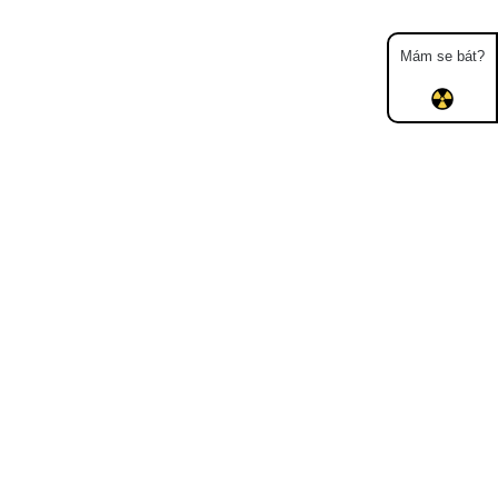
Mám se bát?
Mapa
Měření
Lidé