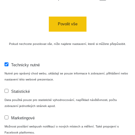
Povolit vše
Pokud nechcete povolovat vše, níže najdete nastavení, které si můžete přizpůsobit.
Technicky nutné
Nutné pro správný chod webu, ukládají se pouze informace k zobrazení, přihlášení nebo
nastavení této webové prezentace.
Statistické
Data použitá pouze pro statistické vyhodnocování, například návštěvnosti, počtu
zobrazení jednotlivých stránek apod.
Marketingové
Možnost posílání webpush notifikací o nových místech a měření. Také propojení s
Facebook platformou.