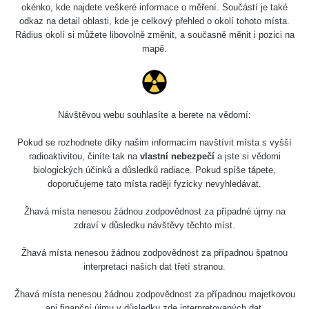
okénko, kde najdete veškeré informace o měření. Součástí je také
odkaz na detail oblasti, kde je celkový přehled o okolí tohoto místa.
Rádius okolí si můžete libovolně změnit, a současně měnit i pozici na
mapě.
Návštěvou webu souhlasíte a berete na vědomí:
Pokud se rozhodnete díky našim informacím navštívit místa s vyšší
radioaktivitou, činíte tak na
vlastní nebezpečí
a jste si vědomi
biologických účinků a důsledků radiace. Pokud spíše tápete,
doporučujeme tato místa raději fyzicky nevyhledávat.
Žhavá místa nenesou žádnou zodpovědnost za případné újmy na
zdraví v důsledku návštěvy těchto míst.
Žhavá místa nenesou žádnou zodpovědnost za případnou špatnou
interpretaci našich dat třetí stranou.
Žhavá místa nenesou žádnou zodpovědnost za případnou majetkovou
ani finanční újmu v důsledku zde interpretovaných dat.