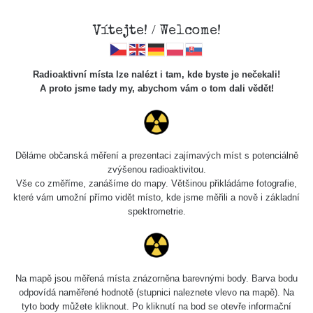
Vítejte! / Welcome!
Radioaktivní místa lze nalézt i tam, kde byste je nečekali!
A proto jsme tady my, abychom vám o tom dali vědět!
Chcete vidět data o tomto místě? Přihlašte se prosím
Děláme občanská měření a prezentaci zajímavých míst s potenciálně
zvýšenou radioaktivitou.
Chci se přihlásit
Vše co změříme, zanášíme do mapy. Většinou přikládáme fotografie,
které vám umožní přímo vidět místo, kde jsme měřili a nově i základní
spektrometrie.
Na mapě jsou měřená místa znázorněna barevnými body. Barva bodu
odpovídá naměřené hodnotě (stupnici naleznete vlevo na mapě). Na
tyto body můžete kliknout. Po kliknutí na bod se otevře informační