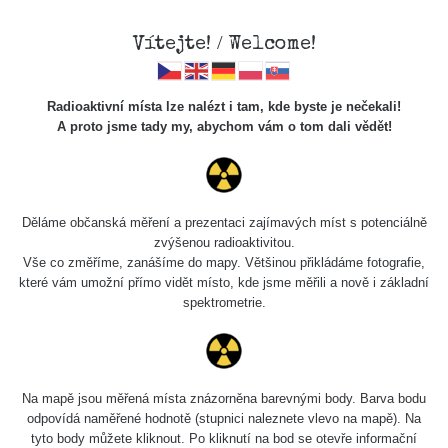
Vítejte! / Welcome!
Radioaktivní místa lze nalézt i tam, kde byste je nečekali!
A proto jsme tady my, abychom vám o tom dali vědět!
Chcete vidět data o tomto místě? Přihlašte se prosím
Děláme občanská měření a prezentaci zajímavých míst s potenciálně
zvýšenou radioaktivitou.
Chci se přihlásit
Vše co změříme, zanášíme do mapy. Většinou přikládáme fotografie,
které vám umožní přímo vidět místo, kde jsme měřili a nově i základní
spektrometrie.
Na mapě jsou měřená místa znázorněna barevnými body. Barva bodu
odpovídá naměřené hodnotě (stupnici naleznete vlevo na mapě). Na
tyto body můžete kliknout. Po kliknutí na bod se otevře informační