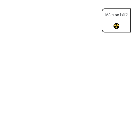
Mám se bát?
Mapa
Měření
Lidé