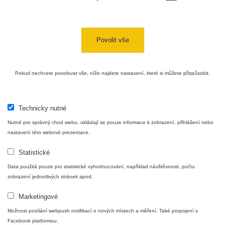
Povolit vše
Pokud nechcete povolovat vše, níže najdete nastavení, které si můžete přizpůsobit.
Technicky nutné
Nutné pro správný chod webu, ukládají se pouze informace k zobrazení, přihlášení nebo
nastavení této webové prezentace.
Statistické
Data použitá pouze pro statistické vyhodnocování, například návštěvnosti, počtu
zobrazení jednotlivých stránek apod.
Marketingové
Možnost posílání webpush notifikací o nových místech a měření. Také propojení s
Facebook platformou.