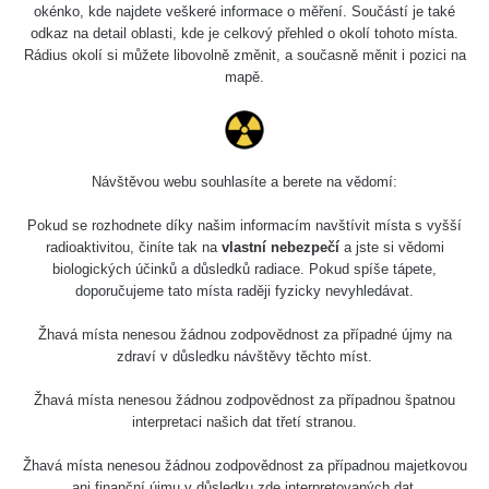
okénko, kde najdete veškeré informace o měření. Součástí je také
odkaz na detail oblasti, kde je celkový přehled o okolí tohoto místa.
Rádius okolí si můžete libovolně změnit, a současně měnit i pozici na
mapě.
Návštěvou webu souhlasíte a berete na vědomí:
Pokud se rozhodnete díky našim informacím navštívit místa s vyšší
radioaktivitou, činíte tak na
vlastní nebezpečí
a jste si vědomi
biologických účinků a důsledků radiace. Pokud spíše tápete,
doporučujeme tato místa raději fyzicky nevyhledávat.
Žhavá místa nenesou žádnou zodpovědnost za případné újmy na
zdraví v důsledku návštěvy těchto míst.
Žhavá místa nenesou žádnou zodpovědnost za případnou špatnou
interpretaci našich dat třetí stranou.
Žhavá místa nenesou žádnou zodpovědnost za případnou majetkovou
ani finanční újmu v důsledku zde interpretovaných dat.