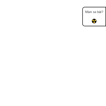
Mám se bát?
Mapa
Měření
Lidé