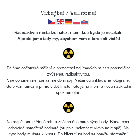
Vítejte! / Welcome!
Radioaktivní místa lze nalézt i tam, kde byste je nečekali!
A proto jsme tady my, abychom vám o tom dali vědět!
Chcete vidět data o tomto místě? Přihlašte se prosím
Děláme občanská měření a prezentaci zajímavých míst s potenciálně
zvýšenou radioaktivitou.
Chci se přihlásit
Vše co změříme, zanášíme do mapy. Většinou přikládáme fotografie,
které vám umožní přímo vidět místo, kde jsme měřili a nově i základní
spektrometrie.
Na mapě jsou měřená místa znázorněna barevnými body. Barva bodu
odpovídá naměřené hodnotě (stupnici naleznete vlevo na mapě). Na
tyto body můžete kliknout. Po kliknutí na bod se otevře informační