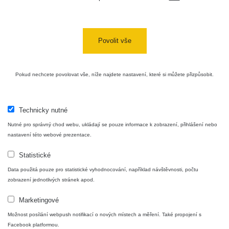
Povolit vše
Pokud nechcete povolovat vše, níže najdete nastavení, které si můžete přizpůsobit.
Technicky nutné
Nutné pro správný chod webu, ukládají se pouze informace k zobrazení, přihlášení nebo
nastavení této webové prezentace.
Statistické
Data použitá pouze pro statistické vyhodnocování, například návštěvnosti, počtu
zobrazení jednotlivých stránek apod.
Marketingové
Možnost posílání webpush notifikací o nových místech a měření. Také propojení s
Facebook platformou.