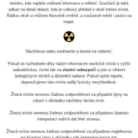
okénko, kde najdete veškeré informace o měření. Součástí je také
odkaz na detail oblasti, kde je celkový přehled o okolí tohoto místa.
Rádius okolí si můžete libovolně změnit, a současně měnit i pozici na
mapě.
Návštěvou webu souhlasíte a berete na vědomí:
Pokud se rozhodnete díky našim informacím navštívit místa s vyšší
radioaktivitou, činíte tak na
vlastní nebezpečí
a jste si vědomi
biologických účinků a důsledků radiace. Pokud spíše tápete,
doporučujeme tato místa raději fyzicky nevyhledávat.
Žhavá místa nenesou žádnou zodpovědnost za případné újmy na
zdraví v důsledku návštěvy těchto míst.
Žhavá místa nenesou žádnou zodpovědnost za případnou špatnou
interpretaci našich dat třetí stranou.
Žhavá místa nenesou žádnou zodpovědnost za případnou majetkovou
ani finanční újmu v důsledku zde interpretovaných dat.