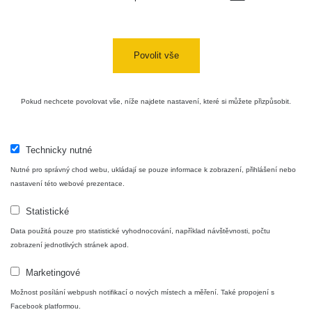
Povolit vše
Pokud nechcete povolovat vše, níže najdete nastavení, které si můžete přizpůsobit.
Technicky nutné
Nutné pro správný chod webu, ukládají se pouze informace k zobrazení, přihlášení nebo
nastavení této webové prezentace.
Statistické
Data použitá pouze pro statistické vyhodnocování, například návštěvnosti, počtu
zobrazení jednotlivých stránek apod.
Marketingové
Možnost posílání webpush notifikací o nových místech a měření. Také propojení s
Facebook platformou.