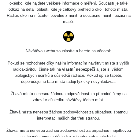
okénko, kde najdete veškeré informace o měření. Součástí je také
odkaz na detail oblasti, kde je celkový přehled o okolí tohoto místa.
Rádius okolí si můžete libovolně změnit, a současně měnit i pozici na
mapě.
Návštěvou webu souhlasíte a berete na vědomí:
Pokud se rozhodnete díky našim informacím navštívit místa s vyšší
radioaktivitou, činíte tak na
vlastní nebezpečí
a jste si vědomi
biologických účinků a důsledků radiace. Pokud spíše tápete,
doporučujeme tato místa raději fyzicky nevyhledávat.
Žhavá místa nenesou žádnou zodpovědnost za případné újmy na
zdraví v důsledku návštěvy těchto míst.
Žhavá místa nenesou žádnou zodpovědnost za případnou špatnou
interpretaci našich dat třetí stranou.
Žhavá místa nenesou žádnou zodpovědnost za případnou majetkovou
ani finanční újmu v důsledku zde interpretovaných dat.