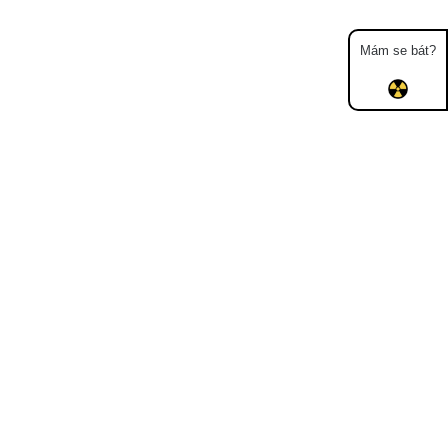
Mám se bát?
Mapa
Měření
Lidé