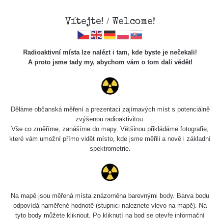
Vítejte! / Welcome!
Radioaktivní místa lze nalézt i tam, kde byste je nečekali!
A proto jsme tady my, abychom vám o tom dali vědět!
Chcete vidět data o tomto místě? Přihlašte se prosím
Děláme občanská měření a prezentaci zajímavých míst s potenciálně
zvýšenou radioaktivitou.
Chci se přihlásit
Vše co změříme, zanášíme do mapy. Většinou přikládáme fotografie,
které vám umožní přímo vidět místo, kde jsme měřili a nově i základní
spektrometrie.
Na mapě jsou měřená místa znázorněna barevnými body. Barva bodu
odpovídá naměřené hodnotě (stupnici naleznete vlevo na mapě). Na
tyto body můžete kliknout. Po kliknutí na bod se otevře informační