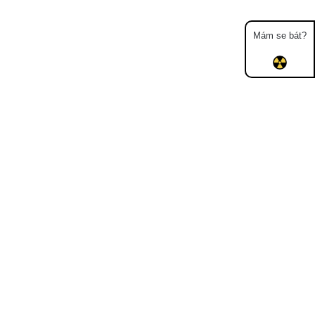
Mám se bát?
Mapa
Měření
Lidé