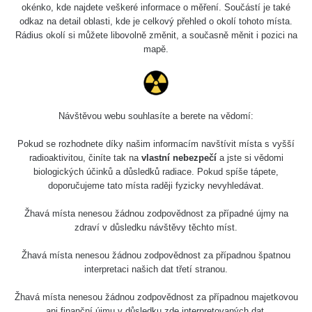
okénko, kde najdete veškeré informace o měření. Součástí je také
odkaz na detail oblasti, kde je celkový přehled o okolí tohoto místa.
Rádius okolí si můžete libovolně změnit, a současně měnit i pozici na
mapě.
Návštěvou webu souhlasíte a berete na vědomí:
Pokud se rozhodnete díky našim informacím navštívit místa s vyšší
radioaktivitou, činíte tak na
vlastní nebezpečí
a jste si vědomi
biologických účinků a důsledků radiace. Pokud spíše tápete,
doporučujeme tato místa raději fyzicky nevyhledávat.
Žhavá místa nenesou žádnou zodpovědnost za případné újmy na
zdraví v důsledku návštěvy těchto míst.
Žhavá místa nenesou žádnou zodpovědnost za případnou špatnou
interpretaci našich dat třetí stranou.
Žhavá místa nenesou žádnou zodpovědnost za případnou majetkovou
ani finanční újmu v důsledku zde interpretovaných dat.