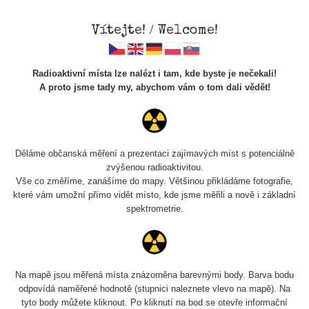
Vítejte! / Welcome!
Radioaktivní místa lze nalézt i tam, kde byste je nečekali!
A proto jsme tady my, abychom vám o tom dali vědět!
Chcete vidět data o tomto místě? Přihlašte se prosím
Děláme občanská měření a prezentaci zajímavých míst s potenciálně
zvýšenou radioaktivitou.
Chci se přihlásit
Vše co změříme, zanášíme do mapy. Většinou přikládáme fotografie,
které vám umožní přímo vidět místo, kde jsme měřili a nově i základní
spektrometrie.
Na mapě jsou měřená místa znázorněna barevnými body. Barva bodu
odpovídá naměřené hodnotě (stupnici naleznete vlevo na mapě). Na
tyto body můžete kliknout. Po kliknutí na bod se otevře informační