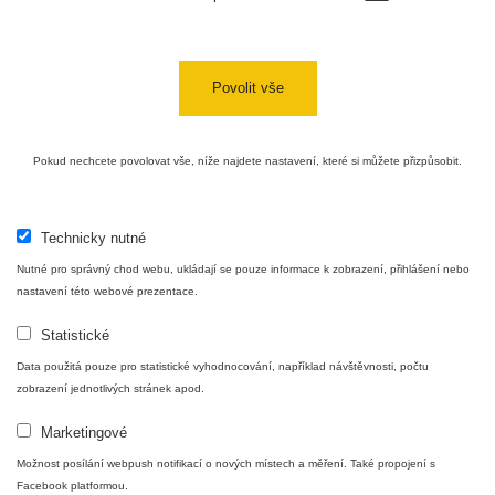
Povolit vše
Pokud nechcete povolovat vše, níže najdete nastavení, které si můžete přizpůsobit.
Technicky nutné
Nutné pro správný chod webu, ukládají se pouze informace k zobrazení, přihlášení nebo
nastavení této webové prezentace.
Statistické
Data použitá pouze pro statistické vyhodnocování, například návštěvnosti, počtu
zobrazení jednotlivých stránek apod.
Marketingové
Možnost posílání webpush notifikací o nových místech a měření. Také propojení s
Facebook platformou.