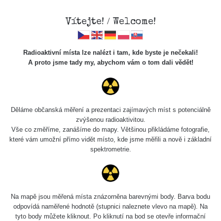
Vítejte! / Welcome!
Radioaktivní místa lze nalézt i tam, kde byste je nečekali!
A proto jsme tady my, abychom vám o tom dali vědět!
Chcete vidět data o tomto místě? Přihlašte se prosím
Děláme občanská měření a prezentaci zajímavých míst s potenciálně
zvýšenou radioaktivitou.
Chci se přihlásit
Vše co změříme, zanášíme do mapy. Většinou přikládáme fotografie,
které vám umožní přímo vidět místo, kde jsme měřili a nově i základní
spektrometrie.
Na mapě jsou měřená místa znázorněna barevnými body. Barva bodu
odpovídá naměřené hodnotě (stupnici naleznete vlevo na mapě). Na
tyto body můžete kliknout. Po kliknutí na bod se otevře informační