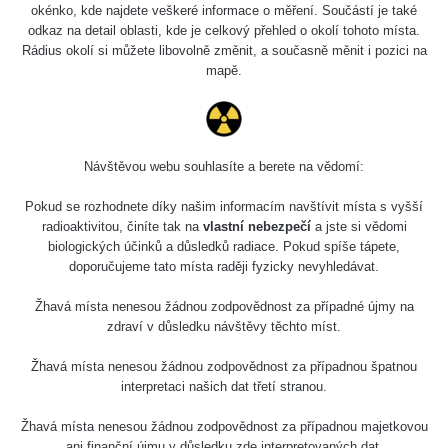
okénko, kde najdete veškeré informace o měření. Součástí je také
odkaz na detail oblasti, kde je celkový přehled o okolí tohoto místa.
Rádius okolí si můžete libovolně změnit, a současně měnit i pozici na
mapě.
Návštěvou webu souhlasíte a berete na vědomí:
Pokud se rozhodnete díky našim informacím navštívit místa s vyšší
radioaktivitou, činíte tak na
vlastní nebezpečí
a jste si vědomi
biologických účinků a důsledků radiace. Pokud spíše tápete,
doporučujeme tato místa raději fyzicky nevyhledávat.
Žhavá místa nenesou žádnou zodpovědnost za případné újmy na
zdraví v důsledku návštěvy těchto míst.
Žhavá místa nenesou žádnou zodpovědnost za případnou špatnou
interpretaci našich dat třetí stranou.
Žhavá místa nenesou žádnou zodpovědnost za případnou majetkovou
ani finanční újmu v důsledku zde interpretovaných dat.