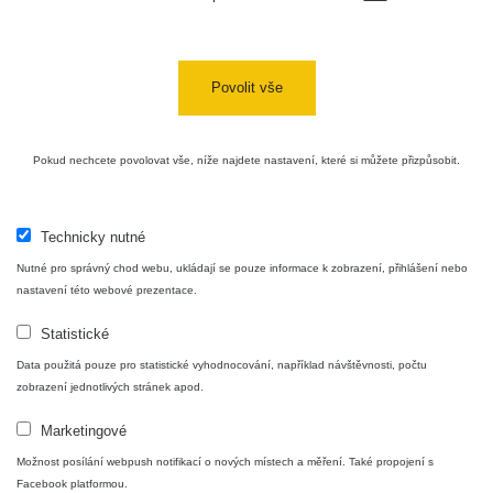
Povolit vše
Pokud nechcete povolovat vše, níže najdete nastavení, které si můžete přizpůsobit.
Technicky nutné
Nutné pro správný chod webu, ukládají se pouze informace k zobrazení, přihlášení nebo
nastavení této webové prezentace.
Statistické
Data použitá pouze pro statistické vyhodnocování, například návštěvnosti, počtu
zobrazení jednotlivých stránek apod.
Marketingové
Možnost posílání webpush notifikací o nových místech a měření. Také propojení s
Facebook platformou.