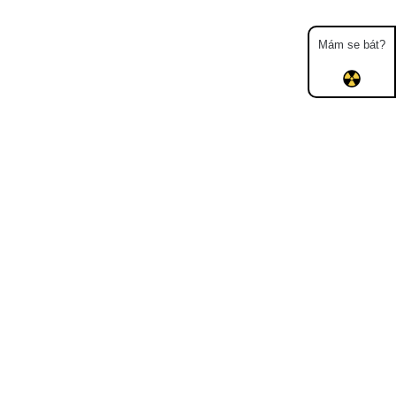
Mám se bát?
Mapa
Měření
Lidé