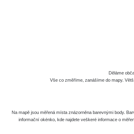
Děláme občan
Vše co změříme, zanášíme do mapy. Většino
Na mapě jsou měřená místa znázorněna barevnými body. Barva 
informační okénko, kde najdete veškeré informace o měření. 