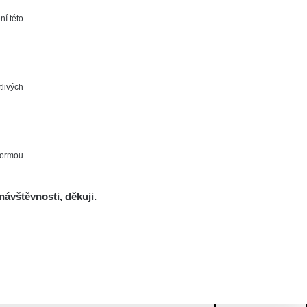
ní této
tlivých
formou.
návštěvnosti, děkuji.
Mám se bát?