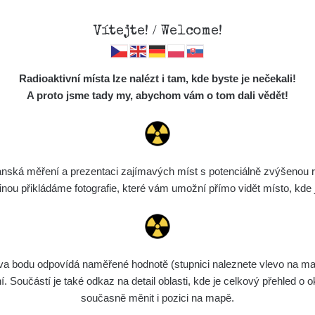
Vítejte! / Welcome!
Mapa
Měření
Lidé
O
Radioaktivní místa lze nalézt i tam, kde byste je nečekali!
Místa
S
A proto jsme tady my, abychom vám o tom dali vědět!
Cesty
Chcete vidět data o tomto místě? Přihlašte se prosím
Předměty
Monitoring
ská měření a prezentaci zajímavých míst s potenciálně zvýšenou ra
Chci se přihlásit
Spektra
u přikládáme fotografie, které vám umožní přímo vidět místo, kde js
Výběr dozimetru
Půjčovna
bodu odpovídá naměřené hodnotě (stupnici naleznete vlevo na mapě)
Součástí je také odkaz na detail oblasti, kde je celkový přehled o ok
současně měnit i pozici na mapě.