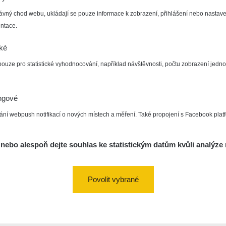
ávný chod webu, ukládají se pouze informace k zobrazení, přihlášení nebo nastave
ntace.
cké
pouze pro statistické vyhodnocování, například návštěvnosti, počtu zobrazení jedno
ngové
ání webpush notifikací o nových místech a měření. Také propojení s Facebook plat
nebo alespoň dejte souhlas ke statistickým datům kvůli analýze 
Povolit vybrané