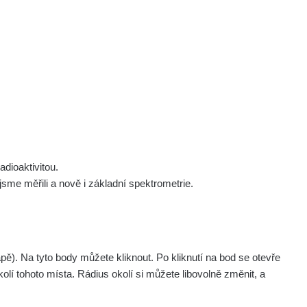
 nás
Podpořte nás
Studnice
Kontakt
Přihlásit
polek Žhavá Místa z. s.
Akce
Stanovy spolku
Tipy a rady
Členství ve spolku
Návody a manuály
Statutární orgán
Zajímavosti
dioaktivitou.
Experimenty
me měřili a nově i základní spektrometrie.
Videa
. Na tyto body můžete kliknout. Po kliknutí na bod se otevře
olí tohoto místa. Rádius okolí si můžete libovolně změnit, a