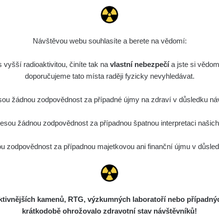
Návštěvou webu souhlasíte a berete na vědomí:
vyšší radioaktivitou, činíte tak na
vlastní nebezpečí
a jste si vědom
doporučujeme tato místa raději fyzicky nevyhledávat.
ou žádnou zodpovědnost za případné újmy na zdraví v důsledku náv
sou žádnou zodpovědnost za případnou špatnou interpretaci našich d
 zodpovědnost za případnou majetkovou ani finanční újmu v důsledk
ivnějších kamenů, RTG, výzkumných laboratoří nebo případných 
krátkodobě ohrožovalo zdravotní stav návštěvníků!