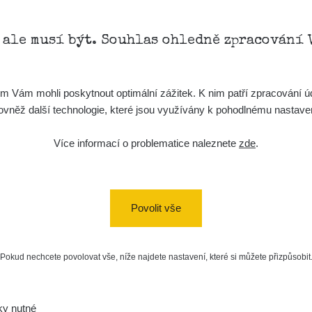
, ale musí být. Souhlas ohledně zpracování 
Vám mohli poskytnout optimální zážitek. K nim patří zpracování úd
t, rovněž další technologie, které jsou využívány k pohodlnému nastav
Více informací o problematice naleznete
zde
.
Povolit vše
Pokud nechcete povolovat vše, níže najdete nastavení, které si můžete přizpůsobit
ky nutné