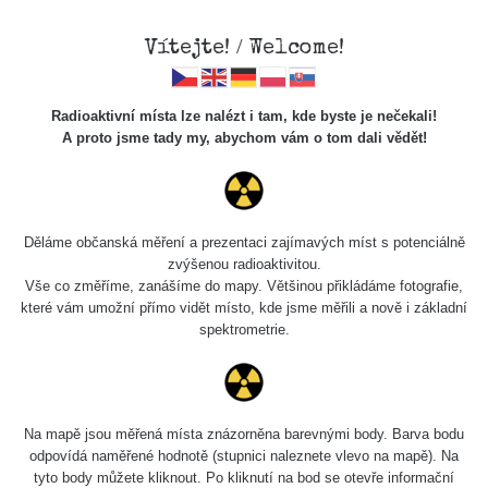
Vítejte! / Welcome!
Radioaktivní místa lze nalézt i tam, kde byste je nečekali!
A proto jsme tady my, abychom vám o tom dali vědět!
Chcete vidět data o tomto místě? Přihlašte se prosím
Děláme občanská měření a prezentaci zajímavých míst s potenciálně
zvýšenou radioaktivitou.
Chci se přihlásit
Vše co změříme, zanášíme do mapy. Většinou přikládáme fotografie,
které vám umožní přímo vidět místo, kde jsme měřili a nově i základní
spektrometrie.
Na mapě jsou měřená místa znázorněna barevnými body. Barva bodu
odpovídá naměřené hodnotě (stupnici naleznete vlevo na mapě). Na
tyto body můžete kliknout. Po kliknutí na bod se otevře informační