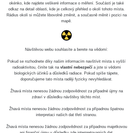
okénko, kde najdete veškeré informace o měření. Součástí je také
odkaz na detail oblasti, kde je celkový přehled o okolí tohoto místa.
Rádius okolí si můžete libovolně změnit, a současně měnit i pozici na
mapě.
Návštěvou webu souhlasíte a berete na vědomí:
Pokud se rozhodnete díky našim informacím navštívit místa s vyšší
radioaktivitou, činíte tak na
vlastní nebezpečí
a jste si vědomi
biologických účinků a důsledků radiace. Pokud spíše tápete,
doporučujeme tato místa raději fyzicky nevyhledávat.
Žhavá místa nenesou žádnou zodpovědnost za případné újmy na
zdraví v důsledku návštěvy těchto míst.
Žhavá místa nenesou žádnou zodpovědnost za případnou špatnou
interpretaci našich dat třetí stranou.
Žhavá místa nenesou žádnou zodpovědnost za případnou majetkovou
ani finanční újmu v důsledku zde interpretovaných dat.