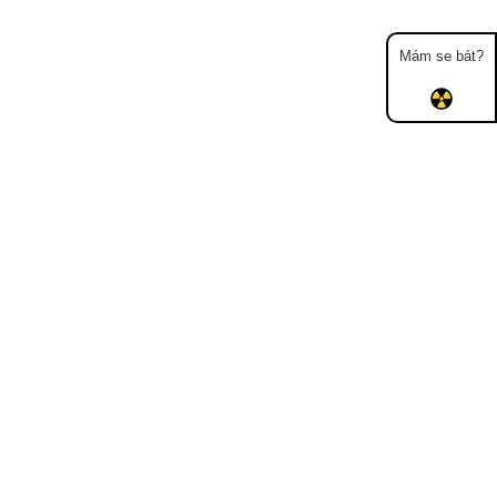
Mám se bát?
Mapa
Měření
Lidé