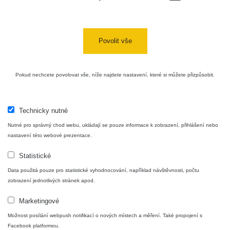
Povolit vše
Pokud nechcete povolovat vše, níže najdete nastavení, které si můžete přizpůsobit.
Technicky nutné
Nutné pro správný chod webu, ukládají se pouze informace k zobrazení, přihlášení nebo
nastavení této webové prezentace.
Statistické
Data použitá pouze pro statistické vyhodnocování, například návštěvnosti, počtu
zobrazení jednotlivých stránek apod.
Marketingové
Možnost posílání webpush notifikací o nových místech a měření. Také propojení s
Facebook platformou.