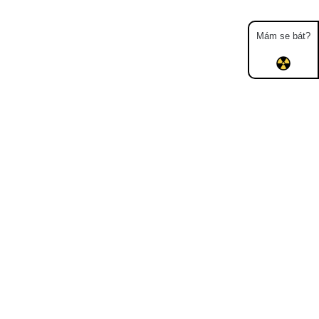
Mám se bát?
Mapa
Měření
Lidé