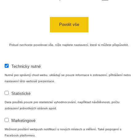
Povolit vše
Pokud nechcete povolovat vše, níže najdete nastavení, které si můžete přizpůsobit.
Technicky nutné
Nutné pro správný chod webu, ukládají se pouze informace k zobrazení, přihlášení nebo
nastavení této webové prezentace.
Statistické
Data použitá pouze pro statistické vyhodnocování, například návštěvnosti, počtu
zobrazení jednotlivých stránek apod.
Marketingové
Možnost posílání webpush notifikací o nových místech a měření. Také propojení s
Facebook platformou.