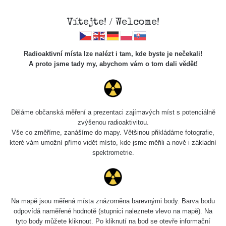
Vítejte! / Welcome!
Radioaktivní místa lze nalézt i tam, kde byste je nečekali!
A proto jsme tady my, abychom vám o tom dali vědět!
Chcete vidět data o tomto místě? Přihlašte se prosím
Děláme občanská měření a prezentaci zajímavých míst s potenciálně
zvýšenou radioaktivitou.
Chci se přihlásit
Vše co změříme, zanášíme do mapy. Většinou přikládáme fotografie,
které vám umožní přímo vidět místo, kde jsme měřili a nově i základní
spektrometrie.
Na mapě jsou měřená místa znázorněna barevnými body. Barva bodu
odpovídá naměřené hodnotě (stupnici naleznete vlevo na mapě). Na
tyto body můžete kliknout. Po kliknutí na bod se otevře informační