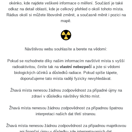
okénko, kde najdete veškeré informace o měření. Součástí je také
odkaz na detail oblasti, kde je celkový přehled o okolí tohoto místa.
Rádius okolí si můžete libovolně změnit, a současně měnit i pozici na
mapě.
Návštěvou webu souhlasíte a berete na vědomí:
Pokud se rozhodnete díky našim informacím navštívit místa s vyšší
radioaktivitou, činíte tak na
vlastní nebezpečí
a jste si vědomi
biologických účinků a důsledků radiace. Pokud spíše tápete,
doporučujeme tato místa raději fyzicky nevyhledávat.
Žhavá místa nenesou žádnou zodpovědnost za případné újmy na
zdraví v důsledku návštěvy těchto míst.
Žhavá místa nenesou žádnou zodpovědnost za případnou špatnou
interpretaci našich dat třetí stranou.
Žhavá místa nenesou žádnou zodpovědnost za případnou majetkovou
ani finanční újmu v důsledku zde interpretovaných dat.