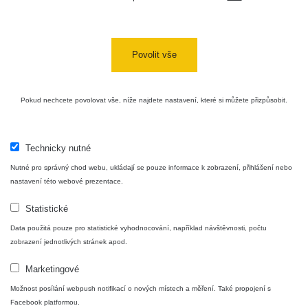
Povolit vše
Pokud nechcete povolovat vše, níže najdete nastavení, které si můžete přizpůsobit.
Technicky nutné
Nutné pro správný chod webu, ukládají se pouze informace k zobrazení, přihlášení nebo
nastavení této webové prezentace.
Statistické
Data použitá pouze pro statistické vyhodnocování, například návštěvnosti, počtu
zobrazení jednotlivých stránek apod.
Marketingové
Možnost posílání webpush notifikací o nových místech a měření. Také propojení s
Facebook platformou.