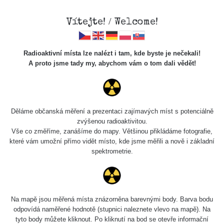
Vítejte! / Welcome!
Radioaktivní místa lze nalézt i tam, kde byste je nečekali!
A proto jsme tady my, abychom vám o tom dali vědět!
Chcete vidět data o tomto místě? Přihlašte se prosím
Děláme občanská měření a prezentaci zajímavých míst s potenciálně
zvýšenou radioaktivitou.
Chci se přihlásit
Vše co změříme, zanášíme do mapy. Většinou přikládáme fotografie,
které vám umožní přímo vidět místo, kde jsme měřili a nově i základní
spektrometrie.
Na mapě jsou měřená místa znázorněna barevnými body. Barva bodu
odpovídá naměřené hodnotě (stupnici naleznete vlevo na mapě). Na
tyto body můžete kliknout. Po kliknutí na bod se otevře informační