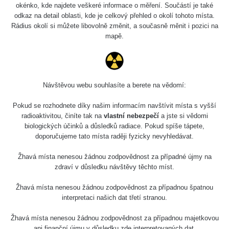
okénko, kde najdete veškeré informace o měření. Součástí je také
odkaz na detail oblasti, kde je celkový přehled o okolí tohoto místa.
Rádius okolí si můžete libovolně změnit, a současně měnit i pozici na
mapě.
Návštěvou webu souhlasíte a berete na vědomí:
Pokud se rozhodnete díky našim informacím navštívit místa s vyšší
radioaktivitou, činíte tak na
vlastní nebezpečí
a jste si vědomi
biologických účinků a důsledků radiace. Pokud spíše tápete,
doporučujeme tato místa raději fyzicky nevyhledávat.
Žhavá místa nenesou žádnou zodpovědnost za případné újmy na
zdraví v důsledku návštěvy těchto míst.
Žhavá místa nenesou žádnou zodpovědnost za případnou špatnou
interpretaci našich dat třetí stranou.
Žhavá místa nenesou žádnou zodpovědnost za případnou majetkovou
ani finanční újmu v důsledku zde interpretovaných dat.