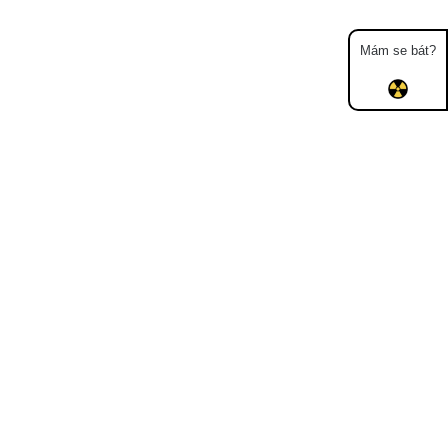
Mám se bát?
Mapa
Měření
Lidé