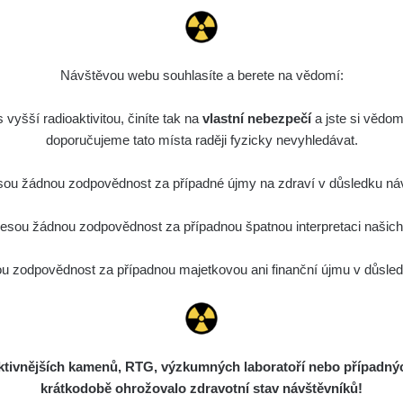
Návštěvou webu souhlasíte a berete na vědomí:
vyšší radioaktivitou, činíte tak na
vlastní nebezpečí
a jste si vědom
doporučujeme tato místa raději fyzicky nevyhledávat.
ou žádnou zodpovědnost za případné újmy na zdraví v důsledku náv
sou žádnou zodpovědnost za případnou špatnou interpretaci našich d
 zodpovědnost za případnou majetkovou ani finanční újmu v důsledk
ivnějších kamenů, RTG, výzkumných laboratoří nebo případných 
krátkodobě ohrožovalo zdravotní stav návštěvníků!