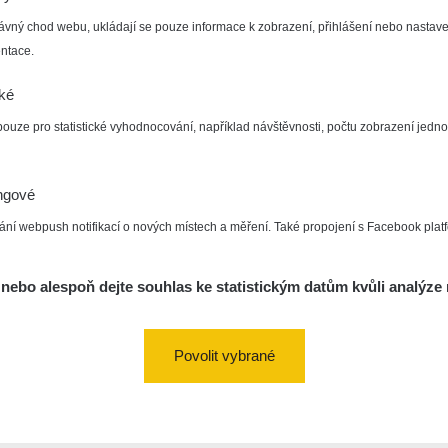
ávný chod webu, ukládají se pouze informace k zobrazení, přihlášení nebo nastave
ntace.
cké
pouze pro statistické vyhodnocování, například návštěvnosti, počtu zobrazení jedno
ngové
ání webpush notifikací o nových místech a měření. Také propojení s Facebook plat
nebo alespoň dejte souhlas ke statistickým datům kvůli analýze 
Povolit vybrané