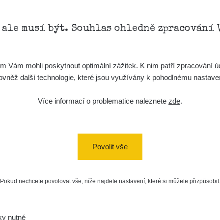
, ale musí být. Souhlas ohledně zpracování 
Vám mohli poskytnout optimální zážitek. K nim patří zpracování úd
t, rovněž další technologie, které jsou využívány k pohodlnému nastav
Více informací o problematice naleznete
zde
.
Povolit vše
Pokud nechcete povolovat vše, níže najdete nastavení, které si můžete přizpůsobit
ky nutné