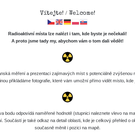
Vítejte! / Welcome!
Mapa
Měření
Lidé
O
Radioaktivní místa lze nalézt i tam, kde byste je nečekali!
Místa
S
A proto jsme tady my, abychom vám o tom dali vědět!
Cesty
Chcete vidět data o tomto místě? Přihlašte se prosím
Předměty
Monitoring
ská měření a prezentaci zajímavých míst s potenciálně zvýšenou ra
Chci se přihlásit
Spektra
u přikládáme fotografie, které vám umožní přímo vidět místo, kde js
Výběr dozimetru
Půjčovna
bodu odpovídá naměřené hodnotě (stupnici naleznete vlevo na mapě)
Součástí je také odkaz na detail oblasti, kde je celkový přehled o ok
současně měnit i pozici na mapě.