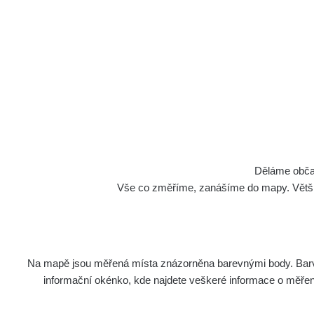
Děláme občan
Vše co změříme, zanášíme do mapy. Většino
Na mapě jsou měřená místa znázorněna barevnými body. Barva 
informační okénko, kde najdete veškeré informace o měření. 