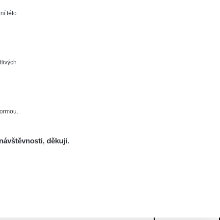
ní této
tlivých
formou.
návštěvnosti, děkuji.
Mám se bát?