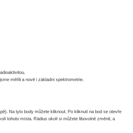
 nás
Podpořte nás
Studnice
Kontakt
Přihlásit
polek Žhavá Místa z. s.
Akce
Stanovy spolku
Tipy a rady
Členství ve spolku
Návody a manuály
Statutární orgán
Zajímavosti
dioaktivitou.
Experimenty
me měřili a nově i základní spektrometrie.
Videa
. Na tyto body můžete kliknout. Po kliknutí na bod se otevře
olí tohoto místa. Rádius okolí si můžete libovolně změnit, a