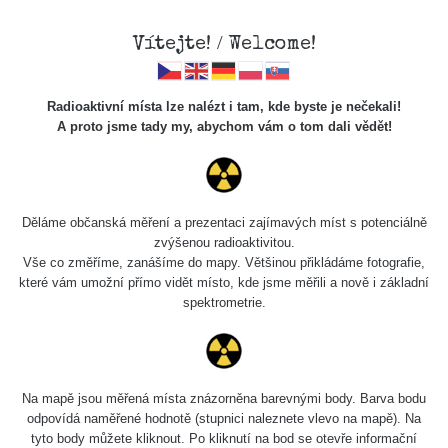
Vítejte! / Welcome!
Radioaktivní místa lze nalézt i tam, kde byste je nečekali!
A proto jsme tady my, abychom vám o tom dali vědět!
Chcete vidět data o tomto místě? Přihlašte se prosím
Děláme občanská měření a prezentaci zajímavých míst s potenciálně
zvýšenou radioaktivitou.
Chci se přihlásit
Vše co změříme, zanášíme do mapy. Většinou přikládáme fotografie,
které vám umožní přímo vidět místo, kde jsme měřili a nově i základní
spektrometrie.
Na mapě jsou měřená místa znázorněna barevnými body. Barva bodu
odpovídá naměřené hodnotě (stupnici naleznete vlevo na mapě). Na
tyto body můžete kliknout. Po kliknutí na bod se otevře informační