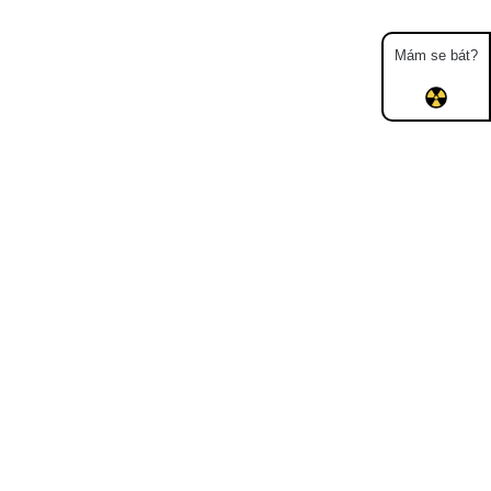
Mám se bát?
Mapa
Měření
Lidé