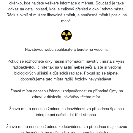
okénko, kde najdete veškeré informace o měření. Součástí je také
odkaz na detail oblasti, kde je celkový přehled o okolí tohoto místa.
Rádius okolí si můžete libovolně změnit, a současně měnit i pozici na
mapě.
Návštěvou webu souhlasíte a berete na vědomí:
Pokud se rozhodnete díky našim informacím navštívit místa s vyšší
radioaktivitou, činíte tak na
vlastní nebezpečí
a jste si vědomi
biologických účinků a důsledků radiace. Pokud spíše tápete,
doporučujeme tato místa raději fyzicky nevyhledávat.
Žhavá místa nenesou žádnou zodpovědnost za případné újmy na
zdraví v důsledku návštěvy těchto míst.
Žhavá místa nenesou žádnou zodpovědnost za případnou špatnou
interpretaci našich dat třetí stranou.
Žhavá místa nenesou žádnou zodpovědnost za případnou majetkovou
ani finanční újmu v důsledku zde interpretovaných dat.