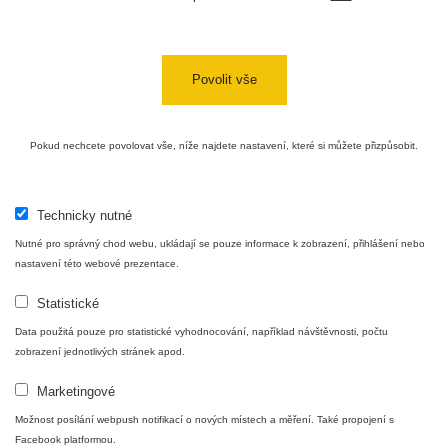
Povolit vše
Pokud nechcete povolovat vše, níže najdete nastavení, které si můžete přizpůsobit.
Technicky nutné
Nutné pro správný chod webu, ukládají se pouze informace k zobrazení, přihlášení nebo
nastavení této webové prezentace.
Statistické
Data použitá pouze pro statistické vyhodnocování, například návštěvnosti, počtu
zobrazení jednotlivých stránek apod.
Marketingové
Možnost posílání webpush notifikací o nových místech a měření. Také propojení s
Facebook platformou.