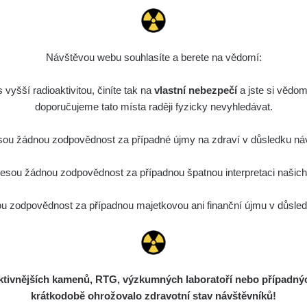
Návštěvou webu souhlasíte a berete na vědomí:
vyšší radioaktivitou, činíte tak na
vlastní nebezpečí
a jste si vědom
doporučujeme tato místa raději fyzicky nevyhledávat.
ou žádnou zodpovědnost za případné újmy na zdraví v důsledku náv
sou žádnou zodpovědnost za případnou špatnou interpretaci našich d
 zodpovědnost za případnou majetkovou ani finanční újmu v důsledk
ivnějších kamenů, RTG, výzkumných laboratoří nebo případných 
krátkodobě ohrožovalo zdravotní stav návštěvníků!