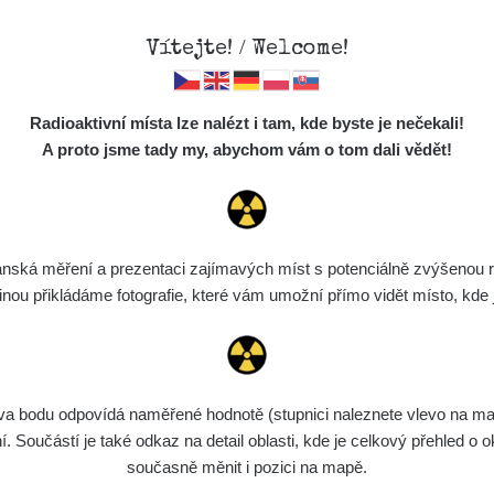
Vítejte! / Welcome!
Mapa
Měření
Lidé
O
Radioaktivní místa lze nalézt i tam, kde byste je nečekali!
Místa
S
A proto jsme tady my, abychom vám o tom dali vědět!
Cesty
Chcete vidět data o tomto místě? Přihlašte se prosím
Předměty
Monitoring
ská měření a prezentaci zajímavých míst s potenciálně zvýšenou ra
Chci se přihlásit
Spektra
u přikládáme fotografie, které vám umožní přímo vidět místo, kde js
Výběr dozimetru
Půjčovna
bodu odpovídá naměřené hodnotě (stupnici naleznete vlevo na mapě)
Součástí je také odkaz na detail oblasti, kde je celkový přehled o ok
současně měnit i pozici na mapě.