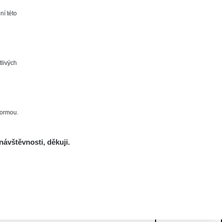
ní této
tlivých
formou.
návštěvnosti, děkuji.
Mám se bát?