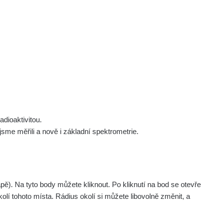
 nás
Podpořte nás
Studnice
Kontakt
Přihlásit
polek Žhavá Místa z. s.
Akce
Stanovy spolku
Tipy a rady
Členství ve spolku
Návody a manuály
Statutární orgán
Zajímavosti
dioaktivitou.
Experimenty
me měřili a nově i základní spektrometrie.
Videa
. Na tyto body můžete kliknout. Po kliknutí na bod se otevře
olí tohoto místa. Rádius okolí si můžete libovolně změnit, a