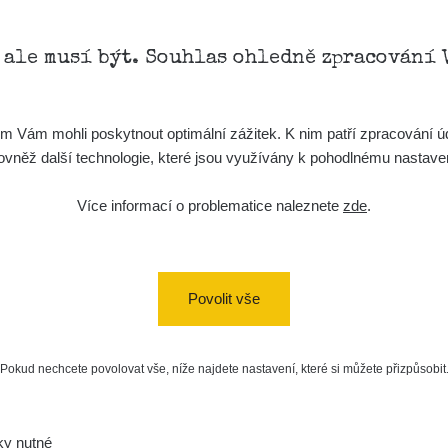
, ale musí být. Souhlas ohledně zpracování 
Vám mohli poskytnout optimální zážitek. K nim patří zpracování úd
t, rovněž další technologie, které jsou využívány k pohodlnému nastav
Více informací o problematice naleznete
zde
.
Povolit vše
Pokud nechcete povolovat vše, níže najdete nastavení, které si můžete přizpůsobit
ky nutné