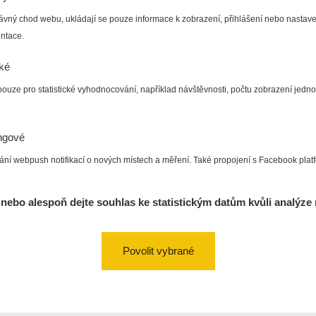
ávný chod webu, ukládají se pouze informace k zobrazení, přihlášení nebo nastave
ntace.
cké
pouze pro statistické vyhodnocování, například návštěvnosti, počtu zobrazení jedno
ngové
ání webpush notifikací o nových místech a měření. Také propojení s Facebook plat
nebo alespoň dejte souhlas ke statistickým datům kvůli analýze 
Povolit vybrané