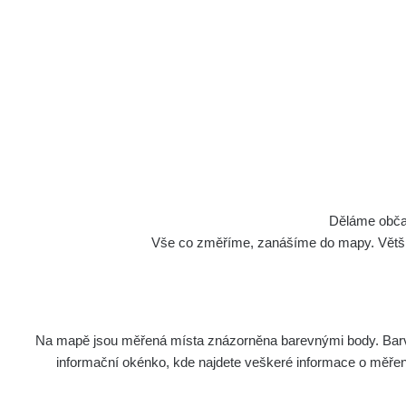
Děláme občan
Vše co změříme, zanášíme do mapy. Většino
Na mapě jsou měřená místa znázorněna barevnými body. Barva 
informační okénko, kde najdete veškeré informace o měření. 