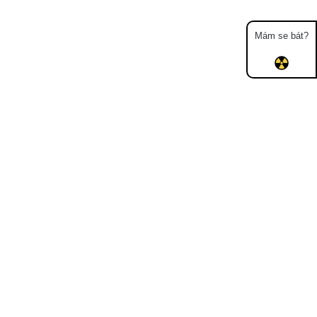
Mám se bát?
Mapa
Měření
Lidé