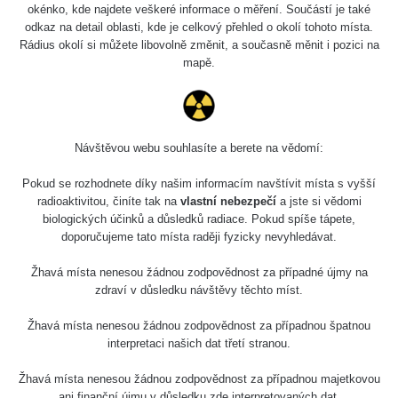
okénko, kde najdete veškeré informace o měření. Součástí je také
odkaz na detail oblasti, kde je celkový přehled o okolí tohoto místa.
Rádius okolí si můžete libovolně změnit, a současně měnit i pozici na
mapě.
Návštěvou webu souhlasíte a berete na vědomí:
Pokud se rozhodnete díky našim informacím navštívit místa s vyšší
radioaktivitou, činíte tak na
vlastní nebezpečí
a jste si vědomi
biologických účinků a důsledků radiace. Pokud spíše tápete,
doporučujeme tato místa raději fyzicky nevyhledávat.
Žhavá místa nenesou žádnou zodpovědnost za případné újmy na
zdraví v důsledku návštěvy těchto míst.
Žhavá místa nenesou žádnou zodpovědnost za případnou špatnou
interpretaci našich dat třetí stranou.
Žhavá místa nenesou žádnou zodpovědnost za případnou majetkovou
ani finanční újmu v důsledku zde interpretovaných dat.