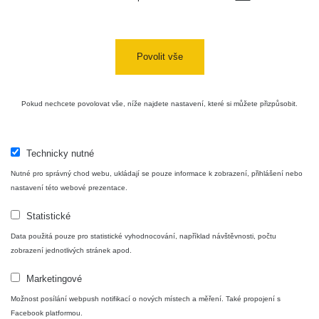
Povolit vše
Pokud nechcete povolovat vše, níže najdete nastavení, které si můžete přizpůsobit.
Technicky nutné
Nutné pro správný chod webu, ukládají se pouze informace k zobrazení, přihlášení nebo
nastavení této webové prezentace.
Statistické
Data použitá pouze pro statistické vyhodnocování, například návštěvnosti, počtu
zobrazení jednotlivých stránek apod.
Marketingové
Možnost posílání webpush notifikací o nových místech a měření. Také propojení s
Facebook platformou.