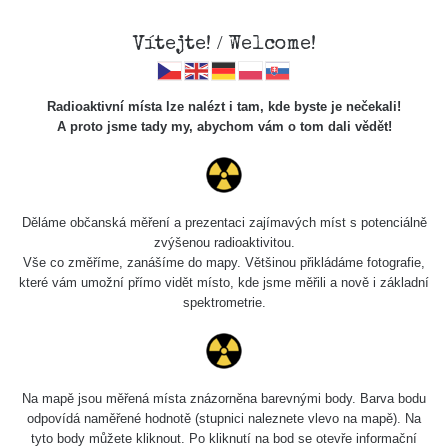
Vítejte! / Welcome!
Radioaktivní místa lze nalézt i tam, kde byste je nečekali!
A proto jsme tady my, abychom vám o tom dali vědět!
Chcete vidět data o tomto místě? Přihlašte se prosím
Děláme občanská měření a prezentaci zajímavých míst s potenciálně
zvýšenou radioaktivitou.
Chci se přihlásit
Vše co změříme, zanášíme do mapy. Většinou přikládáme fotografie,
které vám umožní přímo vidět místo, kde jsme měřili a nově i základní
spektrometrie.
Na mapě jsou měřená místa znázorněna barevnými body. Barva bodu
odpovídá naměřené hodnotě (stupnici naleznete vlevo na mapě). Na
tyto body můžete kliknout. Po kliknutí na bod se otevře informační