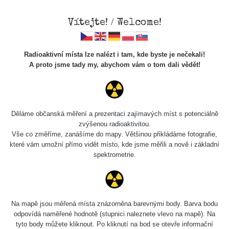
Vítejte! / Welcome!
Radioaktivní místa lze nalézt i tam, kde byste je nečekali!
A proto jsme tady my, abychom vám o tom dali vědět!
Chcete vidět data o tomto místě? Přihlašte se prosím
Děláme občanská měření a prezentaci zajímavých míst s potenciálně
zvýšenou radioaktivitou.
Chci se přihlásit
Vše co změříme, zanášíme do mapy. Většinou přikládáme fotografie,
které vám umožní přímo vidět místo, kde jsme měřili a nově i základní
spektrometrie.
Na mapě jsou měřená místa znázorněna barevnými body. Barva bodu
odpovídá naměřené hodnotě (stupnici naleznete vlevo na mapě). Na
tyto body můžete kliknout. Po kliknutí na bod se otevře informační