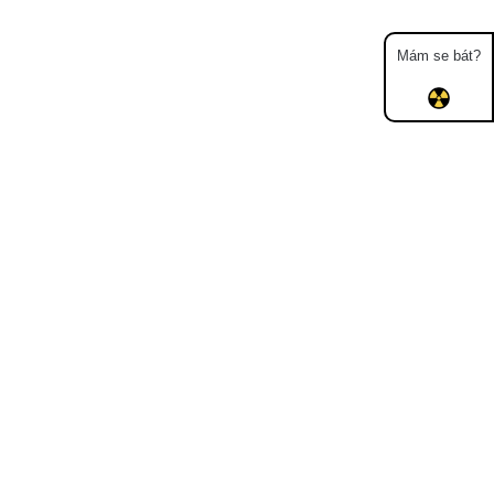
Mám se bát?
Mapa
Měření
Lidé