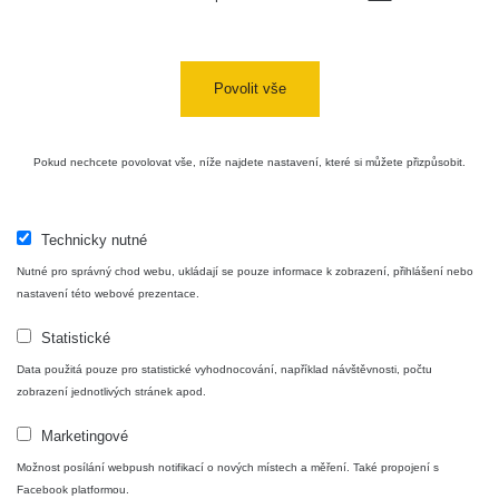
Povolit vše
Pokud nechcete povolovat vše, níže najdete nastavení, které si můžete přizpůsobit.
Technicky nutné
Nutné pro správný chod webu, ukládají se pouze informace k zobrazení, přihlášení nebo
nastavení této webové prezentace.
Statistické
Data použitá pouze pro statistické vyhodnocování, například návštěvnosti, počtu
zobrazení jednotlivých stránek apod.
Marketingové
Možnost posílání webpush notifikací o nových místech a měření. Také propojení s
Facebook platformou.