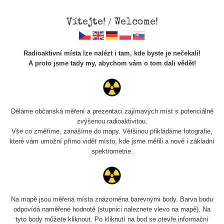
Vítejte! / Welcome!
Radioaktivní místa lze nalézt i tam, kde byste je nečekali!
A proto jsme tady my, abychom vám o tom dali vědět!
Chcete vidět data o tomto místě? Přihlašte se prosím
Děláme občanská měření a prezentaci zajímavých míst s potenciálně
zvýšenou radioaktivitou.
Chci se přihlásit
Vše co změříme, zanášíme do mapy. Většinou přikládáme fotografie,
které vám umožní přímo vidět místo, kde jsme měřili a nově i základní
spektrometrie.
Na mapě jsou měřená místa znázorněna barevnými body. Barva bodu
odpovídá naměřené hodnotě (stupnici naleznete vlevo na mapě). Na
tyto body můžete kliknout. Po kliknutí na bod se otevře informační