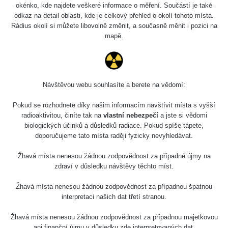
okénko, kde najdete veškeré informace o měření. Součástí je také
odkaz na detail oblasti, kde je celkový přehled o okolí tohoto místa.
Rádius okolí si můžete libovolně změnit, a současně měnit i pozici na
mapě.
Návštěvou webu souhlasíte a berete na vědomí:
Pokud se rozhodnete díky našim informacím navštívit místa s vyšší
radioaktivitou, činíte tak na
vlastní nebezpečí
a jste si vědomi
biologických účinků a důsledků radiace. Pokud spíše tápete,
doporučujeme tato místa raději fyzicky nevyhledávat.
Žhavá místa nenesou žádnou zodpovědnost za případné újmy na
zdraví v důsledku návštěvy těchto míst.
Žhavá místa nenesou žádnou zodpovědnost za případnou špatnou
interpretaci našich dat třetí stranou.
Žhavá místa nenesou žádnou zodpovědnost za případnou majetkovou
ani finanční újmu v důsledku zde interpretovaných dat.