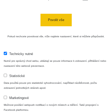
Povolit vše
Pokud nechcete povolovat vše, níže najdete nastavení, které si můžete přizpůsobit.
Technicky nutné
Nutné pro správný chod webu, ukládají se pouze informace k zobrazení, přihlášení nebo
nastavení této webové prezentace.
Statistické
Data použitá pouze pro statistické vyhodnocování, například návštěvnosti, počtu
zobrazení jednotlivých stránek apod.
Marketingové
Možnost posílání webpush notifikací o nových místech a měření. Také propojení s
Facebook platformou.