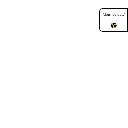
Mám se bát?
Mapa
Měření
Lidé