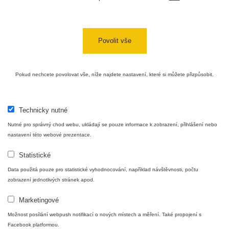
Povolit vše
Pokud nechcete povolovat vše, níže najdete nastavení, které si můžete přizpůsobit.
Technicky nutné
Nutné pro správný chod webu, ukládají se pouze informace k zobrazení, přihlášení nebo
nastavení této webové prezentace.
Statistické
Data použitá pouze pro statistické vyhodnocování, například návštěvnosti, počtu
zobrazení jednotlivých stránek apod.
Marketingové
Možnost posílání webpush notifikací o nových místech a měření. Také propojení s
Facebook platformou.