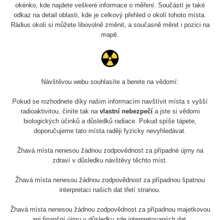
okénko, kde najdete veškeré informace o měření. Součástí je také
odkaz na detail oblasti, kde je celkový přehled o okolí tohoto místa.
Rádius okolí si můžete libovolně změnit, a současně měnit i pozici na
mapě.
Návštěvou webu souhlasíte a berete na vědomí:
Pokud se rozhodnete díky našim informacím navštívit místa s vyšší
radioaktivitou, činíte tak na
vlastní nebezpečí
a jste si vědomi
biologických účinků a důsledků radiace. Pokud spíše tápete,
doporučujeme tato místa raději fyzicky nevyhledávat.
Žhavá místa nenesou žádnou zodpovědnost za případné újmy na
zdraví v důsledku návštěvy těchto míst.
Žhavá místa nenesou žádnou zodpovědnost za případnou špatnou
interpretaci našich dat třetí stranou.
Žhavá místa nenesou žádnou zodpovědnost za případnou majetkovou
ani finanční újmu v důsledku zde interpretovaných dat.