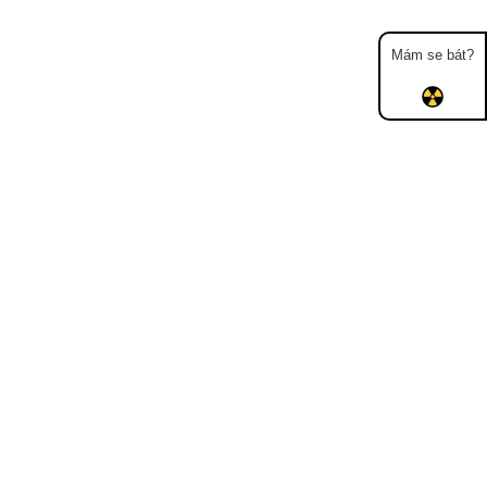
Mám se bát?
Mapa
Měření
Lidé