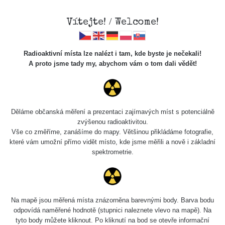
Vítejte! / Welcome!
Radioaktivní místa lze nalézt i tam, kde byste je nečekali!
A proto jsme tady my, abychom vám o tom dali vědět!
Chcete vidět data o tomto místě? Přihlašte se prosím
Děláme občanská měření a prezentaci zajímavých míst s potenciálně
zvýšenou radioaktivitou.
Chci se přihlásit
Vše co změříme, zanášíme do mapy. Většinou přikládáme fotografie,
které vám umožní přímo vidět místo, kde jsme měřili a nově i základní
spektrometrie.
Na mapě jsou měřená místa znázorněna barevnými body. Barva bodu
odpovídá naměřené hodnotě (stupnici naleznete vlevo na mapě). Na
tyto body můžete kliknout. Po kliknutí na bod se otevře informační