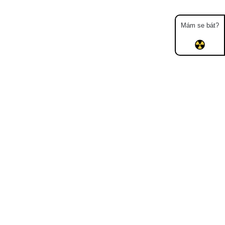
Mám se bát?
Mapa
Měření
Lidé