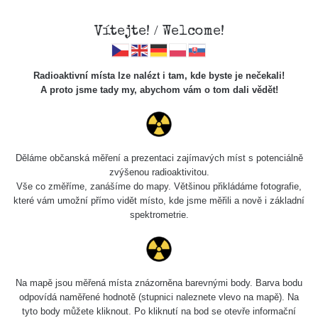
Vítejte! / Welcome!
Radioaktivní místa lze nalézt i tam, kde byste je nečekali!
A proto jsme tady my, abychom vám o tom dali vědět!
Chcete vidět data o tomto místě? Přihlašte se prosím
Děláme občanská měření a prezentaci zajímavých míst s potenciálně
zvýšenou radioaktivitou.
Chci se přihlásit
Vše co změříme, zanášíme do mapy. Většinou přikládáme fotografie,
které vám umožní přímo vidět místo, kde jsme měřili a nově i základní
spektrometrie.
Na mapě jsou měřená místa znázorněna barevnými body. Barva bodu
odpovídá naměřené hodnotě (stupnici naleznete vlevo na mapě). Na
tyto body můžete kliknout. Po kliknutí na bod se otevře informační