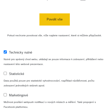
Povolit vše
Pokud nechcete povolovat vše, níže najdete nastavení, které si můžete přizpůsobit.
Technicky nutné
Nutné pro správný chod webu, ukládají se pouze informace k zobrazení, přihlášení nebo
nastavení této webové prezentace.
Statistické
Data použitá pouze pro statistické vyhodnocování, například návštěvnosti, počtu
zobrazení jednotlivých stránek apod.
Marketingové
Možnost posílání webpush notifikací o nových místech a měření. Také propojení s
Facebook platformou.