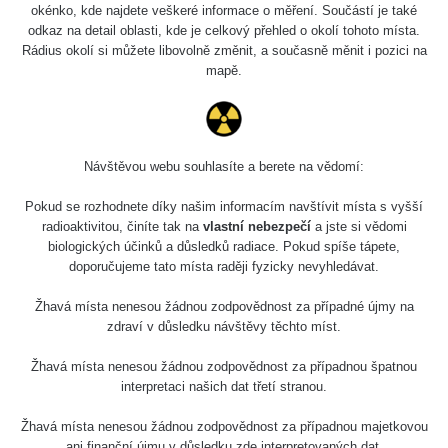
okénko, kde najdete veškeré informace o měření. Součástí je také
odkaz na detail oblasti, kde je celkový přehled o okolí tohoto místa.
Rádius okolí si můžete libovolně změnit, a současně měnit i pozici na
mapě.
Návštěvou webu souhlasíte a berete na vědomí:
Pokud se rozhodnete díky našim informacím navštívit místa s vyšší
radioaktivitou, činíte tak na
vlastní nebezpečí
a jste si vědomi
biologických účinků a důsledků radiace. Pokud spíše tápete,
doporučujeme tato místa raději fyzicky nevyhledávat.
Žhavá místa nenesou žádnou zodpovědnost za případné újmy na
zdraví v důsledku návštěvy těchto míst.
Žhavá místa nenesou žádnou zodpovědnost za případnou špatnou
interpretaci našich dat třetí stranou.
Žhavá místa nenesou žádnou zodpovědnost za případnou majetkovou
ani finanční újmu v důsledku zde interpretovaných dat.