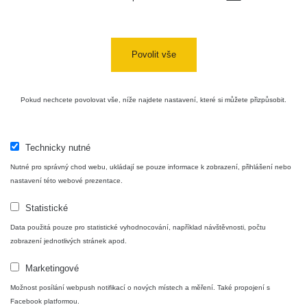
https://www.facebook.com/groups/zhavamista
twitter:
https://twitter.com/ZhavaMista/
Povolit vše
youtube:
https://www.youtube.com/@zhavamista
discord:
https://discord.gg/EKavNtPR4x
Pokud nechcete povolovat vše, níže najdete nastavení, které si můžete přizpůsobit.
Technicky nutné
Nutné pro správný chod webu, ukládají se pouze informace k zobrazení, přihlášení nebo
nastavení této webové prezentace.
CC BY-NC 4.0 Deed
Statistické
https://creativecommons.org/licenses/by-nc/4.0/
Data použitá pouze pro statistické vyhodnocování, například návštěvnosti, počtu
zobrazení jednotlivých stránek apod.
Marketingové
Možnost posílání webpush notifikací o nových místech a měření. Také propojení s
© 2026 Žhavá místa - Tile generated maps: 3343 z 3343 (6.8.2026 22:30:06)
Facebook platformou.