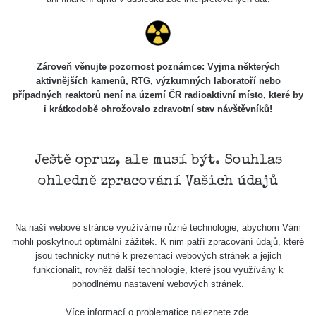
Studnice
Kontakt
Zároveň věnujte pozornost poznámce: Vyjma některých
aktivnějších kamenů, RTG, výzkumných laboratoří nebo
případných reaktorů není na území ČR radioaktivní místo, které by
i krátkodobě ohrožovalo zdravotní stav návštěvníků!
Aplikace pro prezentaci občanských měření
s potenciálně zvýšenou radioaktivitou.
Ještě opruz, ale musí být. Souhlas
ohledně zpracování Vašich údajů
Kontakt
Na naší webové stránce využíváme různé technologie, abychom Vám
e-mail:
radiation@zhavamista.cz
mohli poskytnout optimální zážitek. K nim patří zpracování údajů, které
jsou technicky nutné k prezentaci webových stránek a jejich
instagram:
https://www.instagram.com/zhavamista/
funkcionalit, rovněž další technologie, které jsou využívány k
pohodlnému nastavení webových stránek.
facebook stránka:
https://www.facebook.com/ZhavaMista
facebook diskusní skupina:
Více informací o problematice naleznete
zde
.