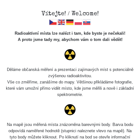
Vítejte! / Welcome!
Radioaktivní místa lze nalézt i tam, kde byste je nečekali!
Obnova
A proto jsme tady my, abychom vám o tom dali vědět!
zapomenutého hesla
E-mail
Děláme občanská měření a prezentaci zajímavých míst s potenciálně
zvýšenou radioaktivitou.
Vše co změříme, zanášíme do mapy. Většinou přikládáme fotografie,
které vám umožní přímo vidět místo, kde jsme měřili a nově i základní
Požádat o heslo
spektrometrie.
Přihlásit
|
Nejste ještě zaregistrovaný?
Na mapě jsou měřená místa znázorněna barevnými body. Barva bodu
odpovídá naměřené hodnotě (stupnici naleznete vlevo na mapě). Na
tyto body můžete kliknout. Po kliknutí na bod se otevře informační