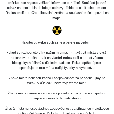
okénko, kde najdete veškeré informace o měření. Součástí je také
odkaz na detail oblasti, kde je celkový přehled o okolí tohoto místa.
Rádius okolí si můžete libovolně změnit, a současně měnit i pozici na
mapě.
Mapa
Návštěvou webu souhlasíte a berete na vědomí:
Měření
Pokud se rozhodnete díky našim informacím navštívit místa s vyšší
radioaktivitou, činíte tak na
vlastní nebezpečí
a jste si vědomi
biologických účinků a důsledků radiace. Pokud spíše tápete,
doporučujeme tato místa raději fyzicky nevyhledávat.
Lidé
Žhavá místa nenesou žádnou zodpovědnost za případné újmy na
zdraví v důsledku návštěvy těchto míst.
O nás
Žhavá místa nenesou žádnou zodpovědnost za případnou špatnou
interpretaci našich dat třetí stranou.
Podpořte nás
Žhavá místa nenesou žádnou zodpovědnost za případnou majetkovou
ani finanční újmu v důsledku zde interpretovaných dat.