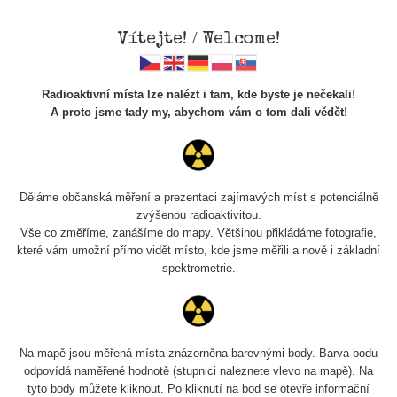
Vítejte! / Welcome!
Radioaktivní místa lze nalézt i tam, kde byste je nečekali!
Veškerou správu dat přesouváme na
A proto jsme tady my, abychom vám o tom dali vědět!
https://mapa.zhavamista.cz
,
správa dat na této adrese nemusí být již plně funkční.
Děkujeme za pochopení.
Děláme občanská měření a prezentaci zajímavých míst s potenciálně
zvýšenou radioaktivitou.
Vše co změříme, zanášíme do mapy. Většinou přikládáme fotografie,
které vám umožní přímo vidět místo, kde jsme měřili a nově i základní
Místa měřená od: Jenda
spektrometrie.
0.03 - 0.23 µSv/h
Na mapě jsou měřená místa znázorněna barevnými body. Barva bodu
odpovídá naměřené hodnotě (stupnici naleznete vlevo na mapě). Na
tyto body můžete kliknout. Po kliknutí na bod se otevře informační