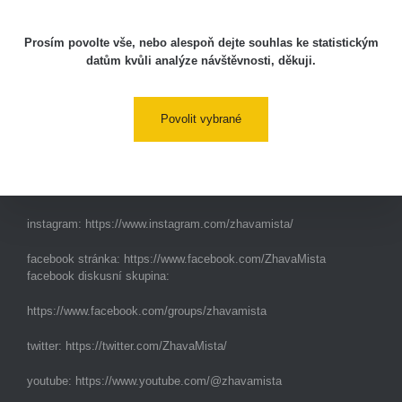
Prosím povolte vše, nebo alespoň dejte souhlas ke statistickým
Aplikace pro prezentaci občanských měření
datům kvůli analýze návštěvnosti, děkuji.
s potenciálně zvýšenou radioaktivitou.
Povolit vybrané
Kontakt
e-mail:
radiation@zhavamista.cz
instagram:
https://www.instagram.com/zhavamista/
facebook stránka:
https://www.facebook.com/ZhavaMista
facebook diskusní skupina:
https://www.facebook.com/groups/zhavamista
twitter:
https://twitter.com/ZhavaMista/
youtube:
https://www.youtube.com/@zhavamista