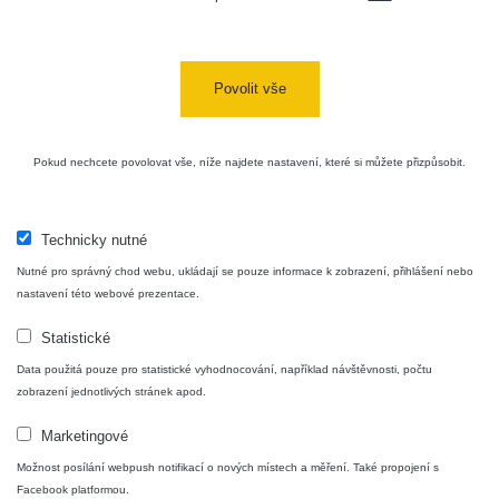
Mapa
Povolit vše
Měření
Pokud nechcete povolovat vše, níže najdete nastavení, které si můžete přizpůsobit.
Lidé
Technicky nutné
O nás
Nutné pro správný chod webu, ukládají se pouze informace k zobrazení, přihlášení nebo
nastavení této webové prezentace.
Podpořte nás
Statistické
Data použitá pouze pro statistické vyhodnocování, například návštěvnosti, počtu
Studnice
zobrazení jednotlivých stránek apod.
Marketingové
Kontakt
Možnost posílání webpush notifikací o nových místech a měření. Také propojení s
Facebook platformou.