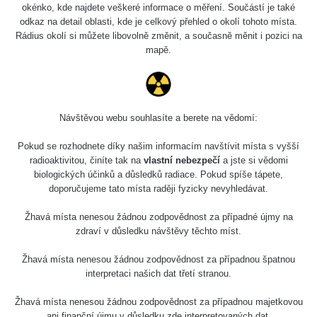
okénko, kde najdete veškeré informace o měření. Součástí je také
odkaz na detail oblasti, kde je celkový přehled o okolí tohoto místa.
Rádius okolí si můžete libovolně změnit, a současně měnit i pozici na
mapě.
Chodov, Háje a Opatov
0.1 - 0.31 µSv/h
Návštěvou webu souhlasíte a berete na vědomí:
Pokud se rozhodnete díky našim informacím navštívit místa s vyšší
radioaktivitou, činíte tak na
vlastní nebezpečí
a jste si vědomi
biologických účinků a důsledků radiace. Pokud spíše tápete,
doporučujeme tato místa raději fyzicky nevyhledávat.
Žhavá místa nenesou žádnou zodpovědnost za případné újmy na
zdraví v důsledku návštěvy těchto míst.
Tatouňovice a okolí
Žhavá místa nenesou žádnou zodpovědnost za případnou špatnou
interpretaci našich dat třetí stranou.
0.07 - 0.18 µSv/h
Žhavá místa nenesou žádnou zodpovědnost za případnou majetkovou
ani finanční újmu v důsledku zde interpretovaných dat.