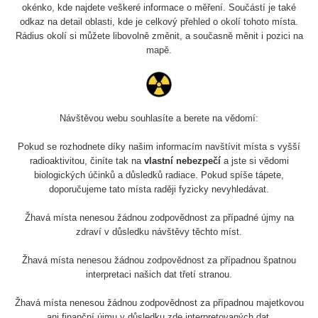
okénko, kde najdete veškeré informace o měření. Součástí je také
odkaz na detail oblasti, kde je celkový přehled o okolí tohoto místa.
Rádius okolí si můžete libovolně změnit, a současně měnit i pozici na
Zpět na přehled
mapě.
Návštěvou webu souhlasíte a berete na vědomí:
Pokud se rozhodnete díky našim informacím navštívit místa s vyšší
radioaktivitou, činíte tak na
vlastní nebezpečí
a jste si vědomi
biologických účinků a důsledků radiace. Pokud spíše tápete,
doporučujeme tato místa raději fyzicky nevyhledávat.
Mapa
Žhavá místa nenesou žádnou zodpovědnost za případné újmy na
zdraví v důsledku návštěvy těchto míst.
Měření
Žhavá místa nenesou žádnou zodpovědnost za případnou špatnou
interpretaci našich dat třetí stranou.
Lidé
Žhavá místa nenesou žádnou zodpovědnost za případnou majetkovou
ani finanční újmu v důsledku zde interpretovaných dat.