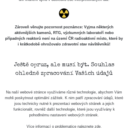
O nás
Zároveň věnujte pozornost poznámce: Vyjma některých
Podpořte nás
aktivnějších kamenů, RTG, výzkumných laboratoří nebo
případných reaktorů není na území ČR radioaktivní místo, které by
i krátkodobě ohrožovalo zdravotní stav návštěvníků!
Studnice
Ještě opruz, ale musí být. Souhlas
Kontakt
ohledně zpracování Vašich údajů
Na naší webové stránce využíváme různé technologie, abychom Vám
Aplikace pro prezentaci občanských měření
mohli poskytnout optimální zážitek. K nim patří zpracování údajů, které
s potenciálně zvýšenou radioaktivitou.
jsou technicky nutné k prezentaci webových stránek a jejich
funkcionalit, rovněž další technologie, které jsou využívány k
pohodlnému nastavení webových stránek.
Kontakt
Více informací o problematice naleznete
zde
.