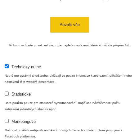
e-mail:
radiation@zhavamista.cz
instagram:
https://www.instagram.com/zhavamista/
Povolit vše
facebook stránka:
https://www.facebook.com/ZhavaMista
facebook diskusní skupina:
Pokud nechcete povolovat vše, níže najdete nastavení, které si můžete přizpůsobit.
https://www.facebook.com/groups/zhavamista
twitter:
https://twitter.com/ZhavaMista/
Technicky nutné
Nutné pro správný chod webu, ukládají se pouze informace k zobrazení, přihlášení nebo
youtube:
https://www.youtube.com/@zhavamista
nastavení této webové prezentace.
discord:
https://discord.gg/EKavNtPR4x
Statistické
Data použitá pouze pro statistické vyhodnocování, například návštěvnosti, počtu
zobrazení jednotlivých stránek apod.
Marketingové
Možnost posílání webpush notifikací o nových místech a měření. Také propojení s
CC BY-NC 4.0 Deed
Facebook platformou.