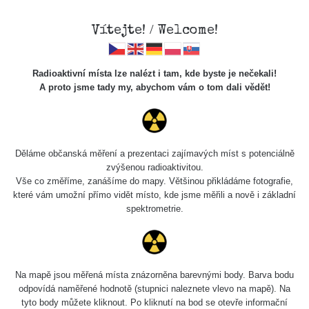
Vítejte! / Welcome!
Radioaktivní místa lze nalézt i tam, kde byste je nečekali!
Veškerou správu dat přesouváme na
A proto jsme tady my, abychom vám o tom dali vědět!
https://mapa.zhavamista.cz
,
správa dat na této adrese nemusí být již plně funkční.
Děkujeme za pochopení.
Děláme občanská měření a prezentaci zajímavých míst s potenciálně
zvýšenou radioaktivitou.
Vše co změříme, zanášíme do mapy. Většinou přikládáme fotografie,
které vám umožní přímo vidět místo, kde jsme měřili a nově i základní
Místa měřená od: Jiří Kotrlík
spektrometrie.
maps.notFound
Na mapě jsou měřená místa znázorněna barevnými body. Barva bodu
odpovídá naměřené hodnotě (stupnici naleznete vlevo na mapě). Na
tyto body můžete kliknout. Po kliknutí na bod se otevře informační