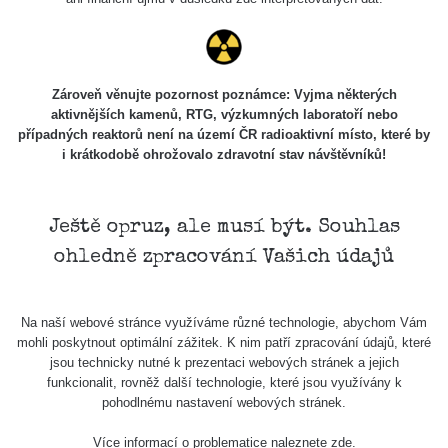
Měření
Zároveň věnujte pozornost poznámce: Vyjma některých
Lidé
aktivnějších kamenů, RTG, výzkumných laboratoří nebo
případných reaktorů není na území ČR radioaktivní místo, které by
i krátkodobě ohrožovalo zdravotní stav návštěvníků!
O nás
Ještě opruz, ale musí být. Souhlas
Podpořte nás
ohledně zpracování Vašich údajů
Studnice
Na naší webové stránce využíváme různé technologie, abychom Vám
mohli poskytnout optimální zážitek. K nim patří zpracování údajů, které
jsou technicky nutné k prezentaci webových stránek a jejich
Kontakt
funkcionalit, rovněž další technologie, které jsou využívány k
pohodlnému nastavení webových stránek.
Více informací o problematice naleznete
zde
.