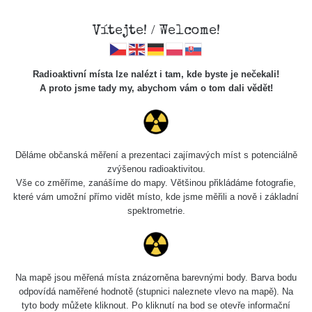
Vítejte! / Welcome!
Radioaktivní místa lze nalézt i tam, kde byste je nečekali!
Veškerou správu dat přesouváme na
A proto jsme tady my, abychom vám o tom dali vědět!
https://mapa.zhavamista.cz
,
správa dat na této adrese nemusí být již plně funkční.
Děkujeme za pochopení.
Děláme občanská měření a prezentaci zajímavých míst s potenciálně
zvýšenou radioaktivitou.
Vše co změříme, zanášíme do mapy. Většinou přikládáme fotografie,
které vám umožní přímo vidět místo, kde jsme měřili a nově i základní
Místa měřená od: Miroslav
spektrometrie.
0.03 - 0.25 µSv/h
Na mapě jsou měřená místa znázorněna barevnými body. Barva bodu
odpovídá naměřené hodnotě (stupnici naleznete vlevo na mapě). Na
tyto body můžete kliknout. Po kliknutí na bod se otevře informační