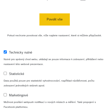
Aplikace pro prezentaci občanských měření
s potenciálně zvýšenou radioaktivitou.
Povolit vše
Kontakt
Pokud nechcete povolovat vše, níže najdete nastavení, které si můžete přizpůsobit.
e-mail:
radiation@zhavamista.cz
instagram:
https://www.instagram.com/zhavamista/
Technicky nutné
Nutné pro správný chod webu, ukládají se pouze informace k zobrazení, přihlášení nebo
facebook stránka:
https://www.facebook.com/ZhavaMista
nastavení této webové prezentace.
facebook diskusní skupina:
Statistické
https://www.facebook.com/groups/zhavamista
Data použitá pouze pro statistické vyhodnocování, například návštěvnosti, počtu
twitter:
https://twitter.com/ZhavaMista/
zobrazení jednotlivých stránek apod.
youtube:
https://www.youtube.com/@zhavamista
Marketingové
Možnost posílání webpush notifikací o nových místech a měření. Také propojení s
discord:
https://discord.gg/EKavNtPR4x
Facebook platformou.