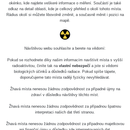
okénko, kde najdete veškeré informace o měření. Součástí je také
odkaz na detail oblasti, kde je celkový přehled o okolí tohoto místa.
Rádius okolí si můžete libovolně změnit, a současně měnit i pozici na
mapě.
Selčianska dolina
Návštěvou webu souhlasíte a berete na vědomí:
Zpět na přehled
Pokud se rozhodnete díky našim informacím navštívit místa s vyšší
radioaktivitou, činíte tak na
vlastní nebezpečí
a jste si vědomi
biologických účinků a důsledků radiace. Pokud spíše tápete,
doporučujeme tato místa raději fyzicky nevyhledávat.
Žhavá místa nenesou žádnou zodpovědnost za případné újmy na
zdraví v důsledku návštěvy těchto míst.
Žhavá místa nenesou žádnou zodpovědnost za případnou špatnou
interpretaci našich dat třetí stranou.
Mapa
Žhavá místa nenesou žádnou zodpovědnost za případnou majetkovou
ani finanční újmu v důsledku zde interpretovaných dat.