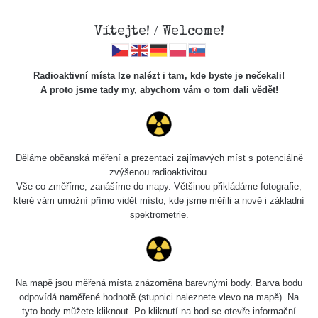
Vítejte! / Welcome!
Radioaktivní místa lze nalézt i tam, kde byste je nečekali!
A proto jsme tady my, abychom vám o tom dali vědět!
Cesty
Děláme občanská měření a prezentaci zajímavých míst s potenciálně
zvýšenou radioaktivitou.
Vyhledat
Vše co změříme, zanášíme do mapy. Většinou přikládáme fotografie,
které vám umožní přímo vidět místo, kde jsme měřili a nově i základní
spektrometrie.
pag
1 / 134
1
2
3
4
5
»
Název
Zařízení
Rozmezí hodnot
Na mapě jsou měřená místa znázorněna barevnými body. Barva bodu
odpovídá naměřené hodnotě (stupnici naleznete vlevo na mapě). Na
tyto body můžete kliknout. Po kliknutí na bod se otevře informační
Cesta -