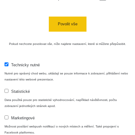
Plavecký
RadiaCode
Mikuláš Walk:
0.035 - 0.053 µSv/h
110
1
Povolit vše
RadiaCode
Prešov #48
0.054 - 0.453 µSv/h
110
Košice #04 -
Pokud nechcete povolovat vše, níže najdete nastavení, které si můžete přizpůsobit.
RadiaCode
múzeum
0.017 - 9.86 µSv/h
110
minerálov
Technicky nutné
Cesta -
4.8.2026 16:15
Nutné pro správný chod webu, ukládají se pouze informace k zobrazení, přihlášení nebo
RAYSID
0.042 - 0.172 µSv/h
- 4.8.2026
nastavení této webové prezentace.
17:52
Statistické
Cesta -
2.8.2026 19:57
Data použitá pouze pro statistické vyhodnocování, například návštěvnosti, počtu
RAYSID
0.037 - 0.184 µSv/h
- 3.8.2026
zobrazení jednotlivých stránek apod.
01:13
Marketingové
Možnost posílání webpush notifikací o nových místech a měření. Také propojení s
Žilina - walk
CzechRad
0.036 - 0.323 µSv/h
Facebook platformou.