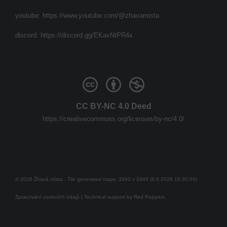
youtube:
https://www.youtube.com/@zhavamista
discord:
https://discord.gg/EKavNtPR4x
CC BY-NC 4.0 Deed
https://creativecommons.org/licenses/by-nc/4.0/
© 2026 Žhavá místa - Tile generated maps: 3340 z 3340 (6.8.2026 19:30:04)
Zpracování osobních údajů
| Technical support by
Red Peppers
Mám se bát?