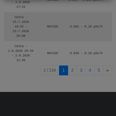
RAYSID
0.059 - 0.195 µSv/h
- 2.8.2026
17:22
Cesta -
23.7.2026
19:32 -
RAYSID
0.062 - 0.18 µSv/h
23.7.2026
20:08
Cesta -
1.8.2026 20:34
RAYSID
0.039 - 0.19 µSv/h
- 2.8.2026
11:36
pag
1 / 134
1
2
3
4
5
»