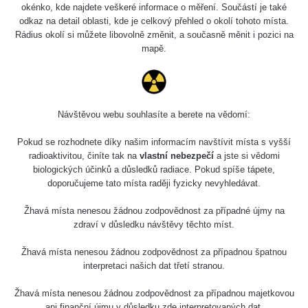
5.8.2026 21:43
okénko, kde najdete veškeré informace o měření. Součástí je také
RAYSID
0.044 - 0.225 µSv/h
- 6.8.2026
odkaz na detail oblasti, kde je celkový přehled o okolí tohoto místa.
19:30
Rádius okolí si můžete libovolně změnit, a současně měnit i pozici na
mapě.
Halda Uni-
RadiaCode
0.051 - 256.86 µSv/h
Stone Jáchymov
103
Bývalý důl
RadiaCode
Barbora -
0.043 - 0.26 µSv/h
Návštěvou webu souhlasíte a berete na vědomí:
103
Jáchymov
Pokud se rozhodnete díky našim informacím navštívit místa s vyšší
Bývalý důl
radioaktivitou, činíte tak na
vlastní nebezpečí
a jste si vědomi
RadiaCode
Barbora -
0 - 0 µSv/h
biologických účinků a důsledků radiace. Pokud spíše tápete,
103
Jáchymov
doporučujeme tato místa raději fyzicky nevyhledávat.
Skalica walk:
RadiaCode
Žhavá místa nenesou žádnou zodpovědnost za případné újmy na
0.03 - 0.43 µSv/h
1
110
zdraví v důsledku návštěvy těchto míst.
Cesta -
Žhavá místa nenesou žádnou zodpovědnost za případnou špatnou
17.7.2026
interpretaci našich dat třetí stranou.
05:39 -
RAYSID
0.06 - 1.805 µSv/h
17.7.2026
Žhavá místa nenesou žádnou zodpovědnost za případnou majetkovou
06:10
ani finanční újmu v důsledku zde interpretovaných dat.