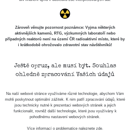
Cesta -
20.7.2026
10:30 -
CzechRad
0.036 - 0.539 µSv/h
20.7.2026
12:28
Zároveň věnujte pozornost poznámce: Vyjma některých
aktivnějších kamenů, RTG, výzkumných laboratoří nebo
Cesta -
případných reaktorů není na území ČR radioaktivní místo, které by
4.8.2026 17:52
i krátkodobě ohrožovalo zdravotní stav návštěvníků!
RAYSID
0.062 - 0.16 µSv/h
- 5.8.2026
09:54
Ještě opruz, ale musí být. Souhlas
USA Roadtrip;
RadiaCode
Denver - Las
0 - 204.56 µSv/h
10
110
ohledně zpracování Vašich údajů
Vegas
USA Roadtrip;
RadiaCode
Denver - Las
0 - 204.56 µSv/h
10
Na naší webové stránce využíváme různé technologie, abychom Vám
110
Vegas
mohli poskytnout optimální zážitek. K nim patří zpracování údajů, které
jsou technicky nutné k prezentaci webových stránek a jejich
Ámonova lúka -
funkcionalit, rovněž další technologie, které jsou využívány k
RadiaCode
Plavecký
0.024 - 0.097 µSv/h
pohodlnému nastavení webových stránek.
110
Mikuláš
Více informací o problematice naleznete
zde
.