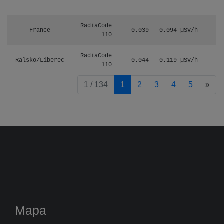
RadiaCode
France
0.039 - 0.094 µSv/h
110
RadiaCode
Ralsko/Liberec
0.044 - 0.119 µSv/h
110
pag
1 / 134
1
2
3
4
5
»
Mapa