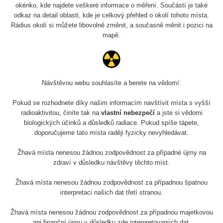
Slovinsko
0.011 - 0.215 µSv/h
3
okénko, kde najdete veškeré informace o měření. Součástí je také
102
odkaz na detail oblasti, kde je celkový přehled o okolí tohoto místa.
Rádius okolí si můžete libovolně změnit, a současně měnit i pozici na
Cesta -
23.7.2026
mapě.
19:32 -
RAYSID
0.062 - 0.18 µSv/h
23.7.2026
20:08
RadiaCode
Návštěvou webu souhlasíte a berete na vědomí:
Holíčsky zámok
0.022 - 0.092 µSv/h
110
Pokud se rozhodnete díky našim informacím navštívit místa s vyšší
RadiaCode
radioaktivitou, činíte tak na
vlastní nebezpečí
a jste si vědomi
Lednice
0.038 - 0.129 µSv/h
110
biologických účinků a důsledků radiace. Pokud spíše tápete,
doporučujeme tato místa raději fyzicky nevyhledávat.
RadiaCode
Valtice
0.054 - 0.142 µSv/h
110
Žhavá místa nenesou žádnou zodpovědnost za případné újmy na
zdraví v důsledku návštěvy těchto míst.
Cesta -
5.8.2026 21:43
Žhavá místa nenesou žádnou zodpovědnost za případnou špatnou
RAYSID
0.044 - 0.225 µSv/h
- 6.8.2026
interpretaci našich dat třetí stranou.
19:30
Žhavá místa nenesou žádnou zodpovědnost za případnou majetkovou
Halda Uni-
RadiaCode
ani finanční újmu v důsledku zde interpretovaných dat.
0.051 - 256.86 µSv/h