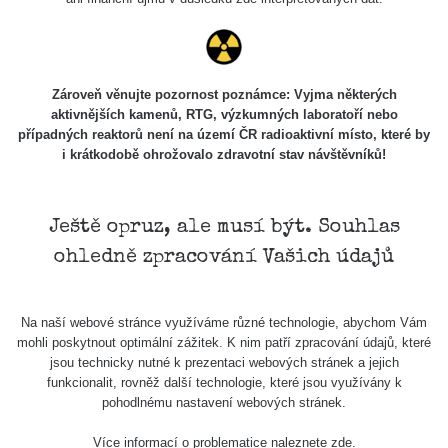
Stone Jáchymov
103
Bývalý důl
RadiaCode
Barbora -
0.043 - 0.26 µSv/h
103
Jáchymov
Zároveň věnujte pozornost poznámce: Vyjma některých
aktivnějších kamenů, RTG, výzkumných laboratoří nebo
Bývalý důl
případných reaktorů není na území ČR radioaktivní místo, které by
RadiaCode
Barbora -
0 - 0 µSv/h
103
i krátkodobě ohrožovalo zdravotní stav návštěvníků!
Jáchymov
Skalica walk:
RadiaCode
0.03 - 0.43 µSv/h
1
110
Ještě opruz, ale musí být. Souhlas
ohledně zpracování Vašich údajů
Cesta -
17.7.2026
05:39 -
RAYSID
0.06 - 1.805 µSv/h
17.7.2026
Na naší webové stránce využíváme různé technologie, abychom Vám
06:10
mohli poskytnout optimální zážitek. K nim patří zpracování údajů, které
jsou technicky nutné k prezentaci webových stránek a jejich
Cesta -
funkcionalit, rovněž další technologie, které jsou využívány k
20.7.2026
pohodlnému nastavení webových stránek.
10:30 -
CzechRad
0.036 - 0.539 µSv/h
20.7.2026
Více informací o problematice naleznete
zde
.
12:28