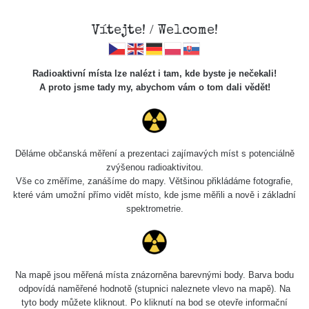
Vítejte! / Welcome!
Radioaktivní místa lze nalézt i tam, kde byste je nečekali!
A proto jsme tady my, abychom vám o tom dali vědět!
Cesty
Děláme občanská měření a prezentaci zajímavých míst s potenciálně
zvýšenou radioaktivitou.
Vyhledat
Vše co změříme, zanášíme do mapy. Většinou přikládáme fotografie,
které vám umožní přímo vidět místo, kde jsme měřili a nově i základní
spektrometrie.
pag
1 / 134
1
2
3
4
5
»
Název
Zařízení
Rozmezí hodnot
Na mapě jsou měřená místa znázorněna barevnými body. Barva bodu
odpovídá naměřené hodnotě (stupnici naleznete vlevo na mapě). Na
tyto body můžete kliknout. Po kliknutí na bod se otevře informační
RadiaCode