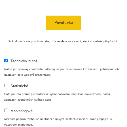
Cesta -
4.8.2026 17:52
RAYSID
0.062 - 0.16 µSv/h
- 5.8.2026
Povolit vše
09:54
USA Roadtrip;
RadiaCode
Pokud nechcete povolovat vše, níže najdete nastavení, které si můžete přizpůsobit.
Denver - Las
0 - 204.56 µSv/h
10
110
Vegas
USA Roadtrip;
Technicky nutné
RadiaCode
Denver - Las
0 - 204.56 µSv/h
10
110
Vegas
Nutné pro správný chod webu, ukládají se pouze informace k zobrazení, přihlášení nebo
nastavení této webové prezentace.
Ámonova lúka -
RadiaCode
Plavecký
0.024 - 0.097 µSv/h
Statistické
110
Mikuláš
Data použitá pouze pro statistické vyhodnocování, například návštěvnosti, počtu
zobrazení jednotlivých stránek apod.
Plavecký
RadiaCode
Mikuláš Walk:
0.035 - 0.053 µSv/h
110
Marketingové
1
Možnost posílání webpush notifikací o nových místech a měření. Také propojení s
RadiaCode
Facebook platformou.
🛣️ NAMĚŘENÁ TRASA
Prešov #48
0.054 - 0.453 µSv/h