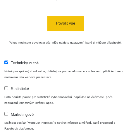
Bývalý
důl
RadiaCode
0 - 0 µSv/h
0
Barbora -
103
Jáchymov
Povolit vše
Skalica
RadiaCode
0.03 - 0.43 µSv/h
857
walk: 1
110
Pokud nechcete povolovat vše, níže najdete nastavení, které si můžete přizpůsobit.
Cesta -
17.7.2026
05:39 -
RAYSID
0.06 - 1.805 µSv/h
1876
Technicky nutné
17.7.2026
Nutné pro správný chod webu, ukládají se pouze informace k zobrazení, přihlášení nebo
06:10
nastavení této webové prezentace.
Cesta -
Statistické
20.7.2026
10:30 -
CzechRad
0.036 - 0.539 µSv/h
1382
Data použitá pouze pro statistické vyhodnocování, například návštěvnosti, počtu
20.7.2026
zobrazení jednotlivých stránek apod.
12:28
Marketingové
Cesta -
4.8.2026
Možnost posílání webpush notifikací o nových místech a měření. Také propojení s
17:52 -
RAYSID
0.062 - 0.16 µSv/h
2034
Facebook platformou.