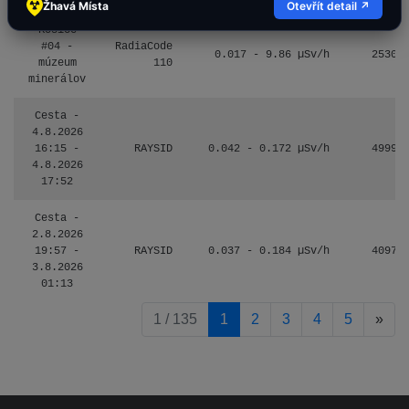
Žhavá Místa
Otevřít detail ↗
Košice
#04 -
RadiaCode
0.017 - 9.86 µSv/h
2530
múzeum
110
minerálov
Cesta -
4.8.2026
16:15 -
RAYSID
0.042 - 0.172 µSv/h
4999
4.8.2026
17:52
Cesta -
2.8.2026
19:57 -
RAYSID
0.037 - 0.184 µSv/h
4097
3.8.2026
01:13
pag
1 / 135
1
2
3
4
5
»