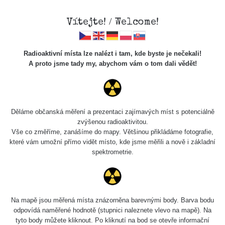
Vítejte! / Welcome!
Radioaktivní místa lze nalézt i tam, kde byste je nečekali!
A proto jsme tady my, abychom vám o tom dali vědět!
Cesty
Děláme občanská měření a prezentaci zajímavých míst s potenciálně
zvýšenou radioaktivitou.
Vyhledat
Vše co změříme, zanášíme do mapy. Většinou přikládáme fotografie,
které vám umožní přímo vidět místo, kde jsme měřili a nově i základní
spektrometrie.
pag
1 / 135
1
2
3
4
5
»
Název
Zařízení
Rozmezí hodnot
Bodů
Na mapě jsou měřená místa znázorněna barevnými body. Barva bodu
odpovídá naměřené hodnotě (stupnici naleznete vlevo na mapě). Na
tyto body můžete kliknout. Po kliknutí na bod se otevře informační
2026 08
RadiaCode