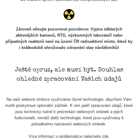
Holíčsky
RadiaCode
0.022 - 0.092 µSv/h
464
zámok
110
RadiaCode
Lednice
0.038 - 0.129 µSv/h
1385
110
Zároveň věnujte pozornost poznámce: Vyjma některých
aktivnějších kamenů, RTG, výzkumných laboratoří nebo
RadiaCode
případných reaktorů není na území ČR radioaktivní místo, které by
Valtice
0.054 - 0.142 µSv/h
757
110
i krátkodobě ohrožovalo zdravotní stav návštěvníků!
Cesta -
5.8.2026
21:43 -
RAYSID
0.044 - 0.225 µSv/h
2274
Ještě opruz, ale musí být. Souhlas
6.8.2026
ohledně zpracování Vašich údajů
19:30
Halda
RadiaCode
Uni-Stone
0.051 - 256.86 µSv/h
771
Na naší webové stránce využíváme různé technologie, abychom Vám
103
Jáchymov
mohli poskytnout optimální zážitek. K nim patří zpracování údajů, které
jsou technicky nutné k prezentaci webových stránek a jejich
Bývalý
funkcionalit, rovněž další technologie, které jsou využívány k
důl
RadiaCode
pohodlnému nastavení webových stránek.
0.043 - 0.26 µSv/h
412
Barbora -
103
Jáchymov
Více informací o problematice naleznete
zde
.