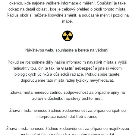
0.04 - 0.153 µSv/h
5128
okénko, kde najdete veškeré informace o měření. Součástí je také
02
103
odkaz na detail oblasti, kde je celkový přehled o okolí tohoto místa.
Rádius okolí si můžete libovolně změnit, a současně měnit i pozici na
2026 08
RadiaCode
0.059 - 0.133 µSv/h
165
mapě.
01
103
2026 07
RadiaCode
0.007 - 0.13 µSv/h
4879
31
103
Návštěvou webu souhlasíte a berete na vědomí:
RadiaCode
Slovinsko
0.011 - 0.215 µSv/h
30818
102
Pokud se rozhodnete díky našim informacím navštívit místa s vyšší
radioaktivitou, činíte tak na
vlastní nebezpečí
a jste si vědomi
Cesta -
biologických účinků a důsledků radiace. Pokud spíše tápete,
7.8.2026
doporučujeme tato místa raději fyzicky nevyhledávat.
19:18 -
RAYSID
0.054 - 0.346 µSv/h
4283
7.8.2026
21:07
Žhavá místa nenesou žádnou zodpovědnost za případné újmy na
zdraví v důsledku návštěvy těchto míst.
Cesta -
23.7.2026
Žhavá místa nenesou žádnou zodpovědnost za případnou špatnou
19:32 -
RAYSID
0.062 - 0.18 µSv/h
2127
interpretaci našich dat třetí stranou.
23.7.2026
20:08
Žhavá místa nenesou žádnou zodpovědnost za případnou majetkovou
ani finanční újmu v důsledku zde interpretovaných dat.